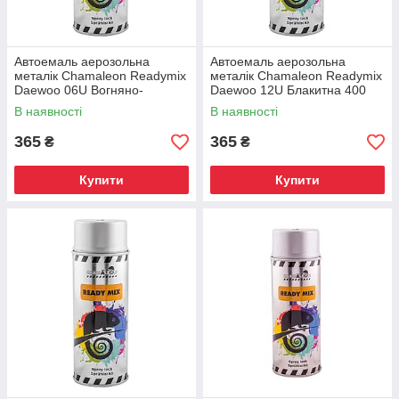
Автоемаль аерозольна
Автоемаль аерозольна
металік Chamaleon Readymix
металік Chamaleon Readymix
Daewoo 06U Вогняно-
Daewoo 12U Блакитна 400
червона 400 мл
мл
В наявності
В наявності
365
365
₴
₴
Купити
Купити