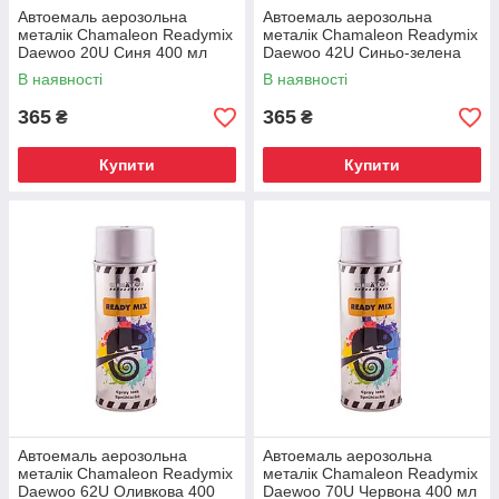
Автоемаль аерозольна
Автоемаль аерозольна
металік Chamaleon Readymix
металік Chamaleon Readymix
Daewoo 20U Синя 400 мл
Daewoo 42U Синьо-зелена
400 мл
В наявності
В наявності
365
365
₴
₴
Купити
Купити
Автоемаль аерозольна
Автоемаль аерозольна
металік Chamaleon Readymix
металік Chamaleon Readymix
Daewoo 62U Оливкова 400
Daewoo 70U Червона 400 мл