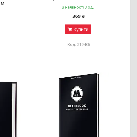
см
В наявності 3 од.
369 ₴
Купити
219436