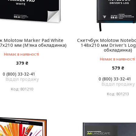
к Molotow Marker Pad White
Скетчбук Molotow Noteb
7x210 мм (М'яка обкладинка)
148x210 мм Driver's Lo
обкладинка)
Немає в наявності
Немає в наявності
379 ₴
579 ₴
0 (800) 33-32-41
0 (800) 33-32-41
Відділ продажу
Відділ продажу
801210
801213