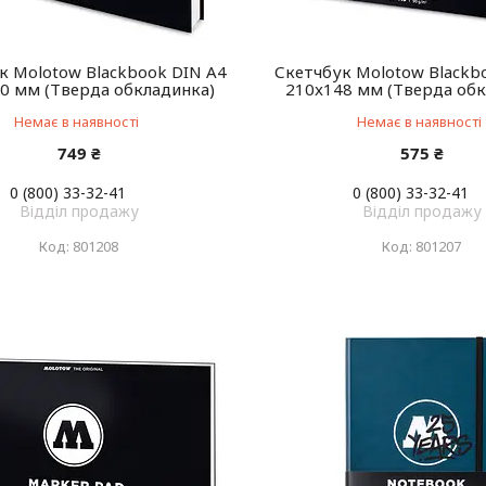
к Molotow Blackbook DIN A4
Скетчбук Molotow Blackb
0 мм (Тверда обкладинка)
210x148 мм (Тверда обк
Немає в наявності
Немає в наявності
749 ₴
575 ₴
0 (800) 33-32-41
0 (800) 33-32-41
Відділ продажу
Відділ продажу
801208
801207