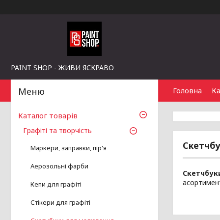
PAINT SHOP - ЖИВИ ЯСКРАВО
Головна
Ка
Каталог товарів
Графіті та творчість
Скетчб
Маркери, заправки, пір'я
Аерозольні фарби
Скетчбук
асортимент
Кепи для графіті
Стікери для графіті