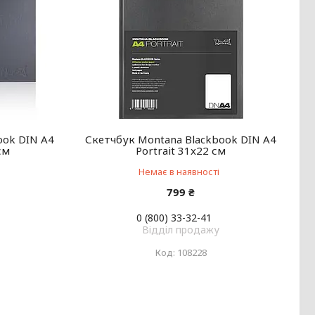
ook DIN А4
Скетчбук Montana Blackbook DIN А4
см
Portrait 31x22 см
Немає в наявності
799 ₴
0 (800) 33-32-41
Відділ продажу
108228