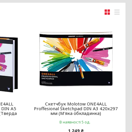
NE4ALL
Скетчбук Molotow ONE4ALL
k DIN A5
Proffesional Sketchpad DIN A3 420x297
(Тверда
мм (М'яка обкладинка)
В наявності 5 од.
1 249 ₴