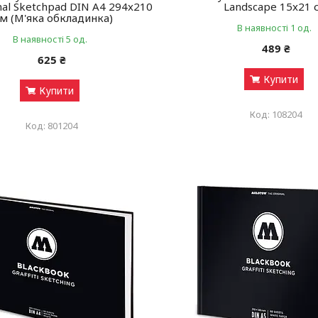
nal Sketchpad DIN A4 294x210
Landscape 15x21 
м (М'яка обкладинка)
В наявності 1 од.
В наявності 5 од.
489 ₴
625 ₴
Купити
Купити
108204
801204