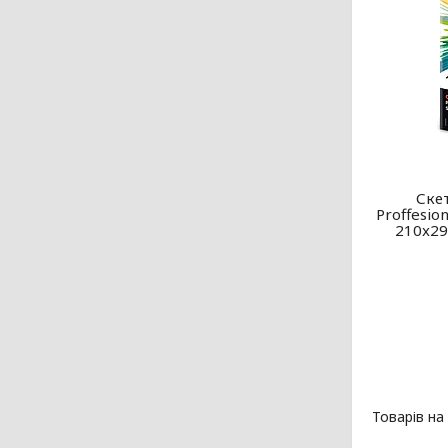
Ске
Proffesio
210x29