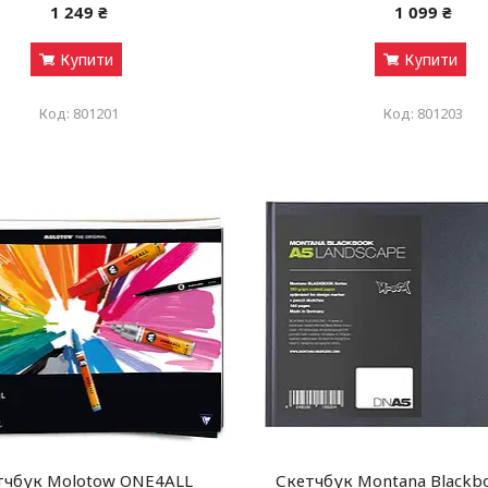
1 249 ₴
1 099 ₴
Купити
Купити
801201
801203
тчбук Molotow ONE4ALL
Скетчбук Montana Blackb