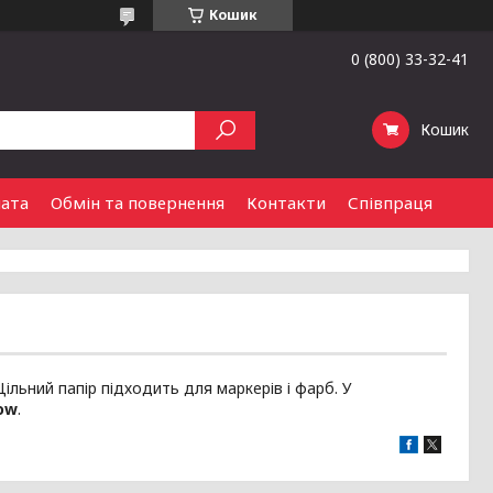
Кошик
0 (800) 33-32-41
Кошик
лата
Обмін та повернення
Контакти
Співпраця
ільний папір підходить для маркерів і фарб. У
ow
.