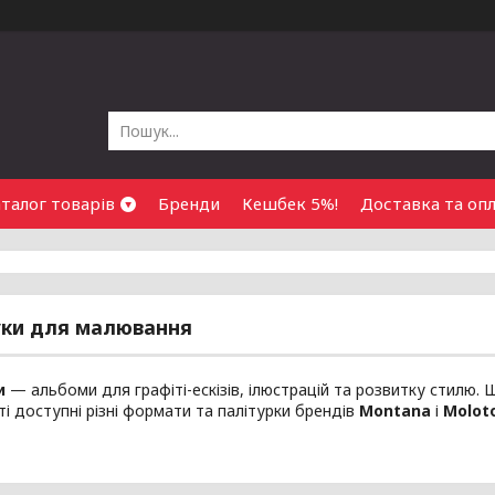
талог товарів
Бренди
Кешбек 5%!
Доставка та оп
уки для малювання
и
— альбоми для графіті-ескізів, ілюстрацій та розвитку стилю. Щ
і доступні різні формати та палітурки брендів
Montana
і
Molot