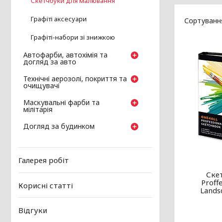
Скетчбуки для малювання
Графіті аксесуари
Графіті-набори зі знижкою
Автофарби, автохімія та
догляд за авто
Технічні аерозолі, покриття та
очищувачі
Маскувальні фарби та
мілітарія
Догляд за будинком
Галерея робіт
Ске
Proff
Корисні статті
Lands
Відгуки