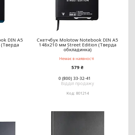
ook DIN A5
Скетчбук Molotow Notebook DIN A5
g (Тверда
148x210 мм Street Edition (Тверда
обкладинка)
Немає в наявності
579 ₴
0 (800) 33-32-41
Відділ продажу
801214