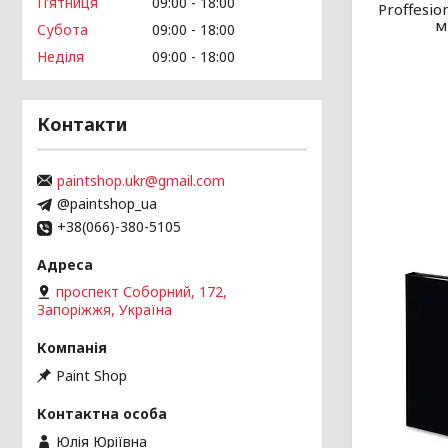
Пʼятниця
09:00
18:00
Proffesio
м
Субота
09:00
18:00
Неділя
09:00
18:00
Контакти
paintshop.ukr@gmail.com
@paintshop_ua
+38(066)-380-5105
проспект Соборний, 172,
Запоріжжя, Україна
Paint Shop
Юлія Юріївна