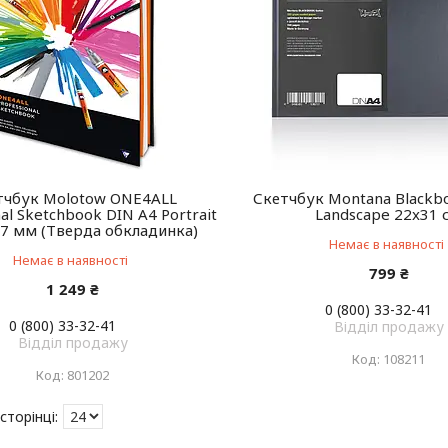
тчбук Molotow ONE4ALL
Скетчбук Montana Blackb
nal Sketchbook DIN A4 Portrait
Landscape 22x31 
7 мм (Тверда обкладинка)
Немає в наявності
Немає в наявності
799 ₴
1 249 ₴
0 (800) 33-32-41
0 (800) 33-32-41
Відділ продажу
Відділ продажу
108211
801202