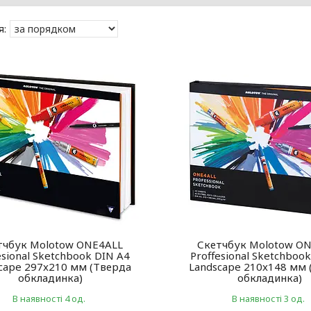
тчбук Molotow ONE4ALL
Скетчбук Molotow O
esional Sketchbook DIN A4
Proffesional Sketchboo
cape 297x210 мм (Тверда
Landscape 210x148 мм 
обкладинка)
обкладинка)
В наявності 4 од.
В наявності 3 од.