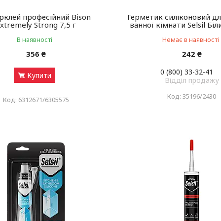
рклей професійний Bison
Герметик силіконовий дл
xtremely Strong 7,5 г
ванної кімнати Selsil Бі
В наявності
Немає в наявності
356 ₴
242 ₴
0 (800) 33-32-41
Купити
Відділ продажу
35196/2430
6312671/6305575