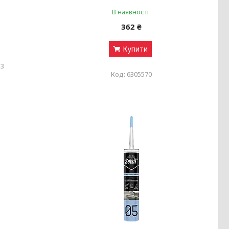
В наявності
362 ₴
Купити
53
6305570