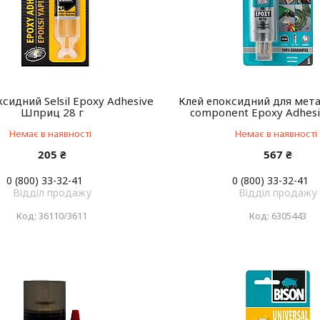
сидний Selsil Epoxy Adhesive
Клей епоксидний для мета
Шприц 28 г
component Epoxy Adhesi
Немає в наявності
Немає в наявності
205 ₴
567 ₴
0 (800) 33-32-41
0 (800) 33-32-41
Відділ продажу
Відділ продажу
36110/3611
6305443