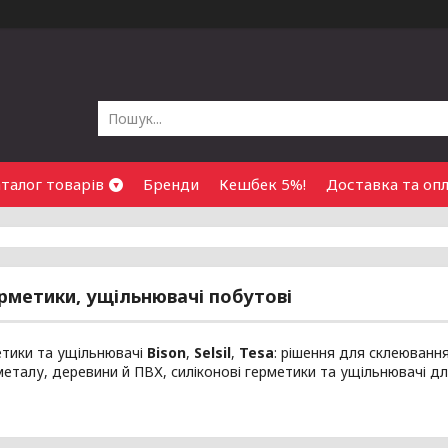
талог товарів
Бренди
Кешбек 5%!
Доставка та оп
ерметики, ущільнювачі побутові
етики та ущільнювачі
Bison
,
Selsil
,
Tesa
: рішення для склеювання
металу, деревини й ПВХ, силіконові герметики та ущільнювачі для