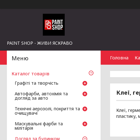
PAINT SHOP - ЖИВИ ЯСКРАВО
Головна
Ка
Каталог товарів
Графіті та творчість
Клеї, г
Автофарби, автохімія та
догляд за авто
Технічні аерозолі, покриття та
Клеї, герм
очищувачі
пластику, 
Маскувальні фарби та
мілітарія
Догляд за будинком