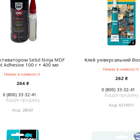
ктиватором Selsil Ninja MDF
Клей універсальний Bis
nt Adhesive 100 г + 400 мл
Немає в наявності
Немає в наявності
262 ₴
264 ₴
0 (800) 33-32-41
0 (800) 33-32-41
Відділ продажу
Відділ продажу
6310911
28047