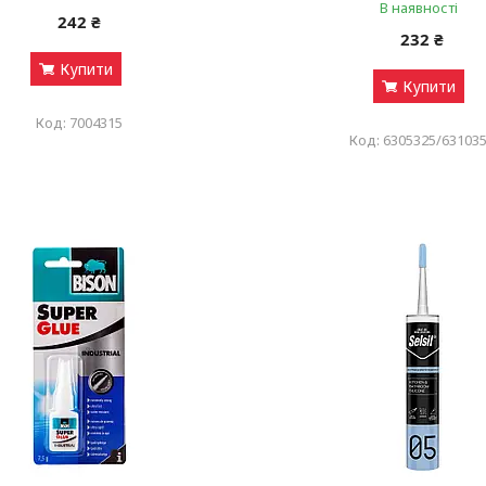
В наявності
242 ₴
232 ₴
Купити
Купити
7004315
6305325/63103