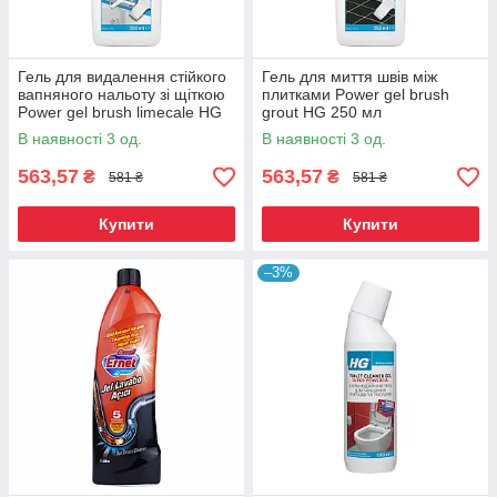
Гель для видалення стійкого
Гель для миття швів між
вапняного нальоту зі щіткою
плитками Power gel brush
Power gel brush limecale HG
grout HG 250 мл
250 мл
В наявності 3 од.
В наявності 3 од.
563,57
563,57
₴
₴
581 ₴
581 ₴
Купити
Купити
–3%