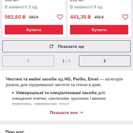
В наявності 3 од.
В наявності 9 од.
562,60
441,35
₴
₴
580 ₴
455 ₴
Купити
Купити
Показати ще
1
/ 5
Чистячі та мийні засоби
від
HG, Perilis, Ernet
— категорія
рішень для підтримання чистоти та гігієни в домі.
Універсальні та спеціалізовані засоби
для
очищення плитки, сантехніки, кухонних і ванних
поверхонь, кавомашин, тощо.
Гелі та рідини
для видалення жиру, мильного та
Показати все
вапняного нальоту, стійких забруднень.
Засоби для глибокого чищення
та підготовки
поверхонь перед ремонтом або фарбуванням.
Про нас