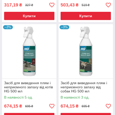
317,19
503,43
₴
₴
327 ₴
519 ₴
Купити
Купити
–3%
–3%
Засіб для виведення плям і
Засіб для виведення плям і
неприємного запаху від котів
неприємного запаху від
HG 500 мл
собак HG 500 мл
В наявності 5 од.
В наявності 3 од.
674,15
674,15
₴
₴
695 ₴
695 ₴