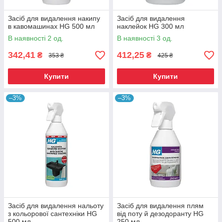
Засіб для видалення накипу
Засіб для видалення
в кавомашинах HG 500 мл
наклейок HG 300 мл
В наявності 2 од.
В наявності 3 од.
342,41
412,25
₴
₴
353 ₴
425 ₴
Купити
Купити
–3%
–3%
Засіб для видалення нальоту
Засіб для видалення плям
з кольорової сантехніки HG
від поту й дезодоранту HG
500 мл
250 мл