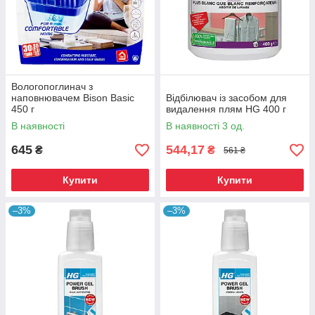
Вологопоглинач з
наповнювачем Bison Basic
Відбілювач із засобом для
450 г
видалення плям HG 400 г
В наявності
В наявності 3 од.
645
544,17
₴
₴
561 ₴
Купити
Купити
–3%
–3%