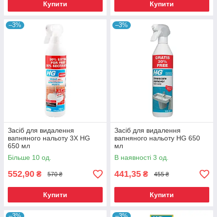
Купити
Купити
–3%
–3%
Засіб для видалення
Засіб для видалення
вапняного нальоту 3Х HG
вапняного нальоту HG 650
650 мл
мл
Більше 10 од.
В наявності 3 од.
552,90
441,35
₴
₴
570 ₴
455 ₴
Купити
Купити
–3%
–3%