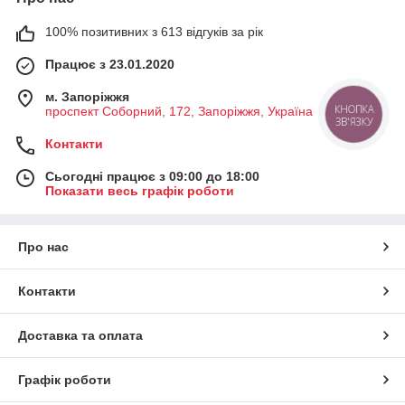
Категорія допомагає швидко й якісно усунути забруднення та
100% позитивних з 613 відгуків за рік
підготувати поверхні до подальших робіт.
Працює з 23.01.2020
м. Запоріжжя
КНОПКА
проспект Соборний, 172, Запоріжжя, Україна
ЗВ'ЯЗКУ
Контакти
Сьогодні працює з 09:00 до 18:00
Показати весь графік роботи
Про нас
Контакти
Доставка та оплата
Графік роботи