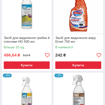
Засіб для видалення грибка й
Засіб для видалення жиру
плісняви HG 500 мл
Ernet 750 мл
Більше 10 од.
В наявності
496,64
242
₴
₴
512 ₴
Купити
Купити
–3%
–3%