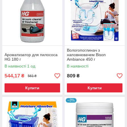
Вологопоглинач з
Ароматизатор для пилососа
наповнювачем Bison
HG 180 г
Ambiance 450 г
В наявності 1 од.
В наявності
544,17
809
₴
₴
561 ₴
Купити
Купити
–3%