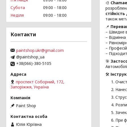
🎨
Chamae
Субота
09:00
18:00
розроблен
стійкість
Неділя
09:00
18:00
також мета
📌
Перева
– Швидке в
Контакти
– Відмінна
– Рівномір
– Професій
paintshop.ukr@gmail.com
– Підходит
@paintshop_ua
🎯
Застос
+38(066)-380-5105
Автомобілі
🛠
Інструк
проспект Соборний, 172,
Очист
Запоріжжя, Україна
Нанес
Струс
Розпи
Paint Shop
Зачек
При ф
Юлія Юріївна