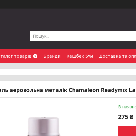
талог товарів
Бренди
Кешбек 5%!
Доставка та оп
ль аерозольна металік Chamaleon Readymix La
В наявно
275 ₴