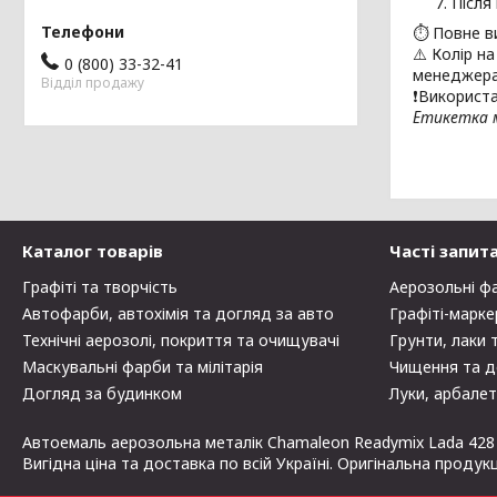
Після
⏱ Повне в
⚠️ Колір н
0 (800) 33-32-41
менеджера
Відділ продажу
❗Використа
Етикетка м
Каталог товарів
Часті запит
Графіті та творчість
Аерозольні ф
Автофарби, автохімія та догляд за авто
Графіті-марке
Технічні аерозолі, покриття та очищувачі
Грунти, лаки 
Маскувальні фарби та мілітарія
Чищення та д
Догляд за будинком
Луки, арбалет
Автоемаль аерозольна металік Chamaleon Readymix Lada 428 
Вигідна ціна та доставка по всій Україні. Оригінальна продук