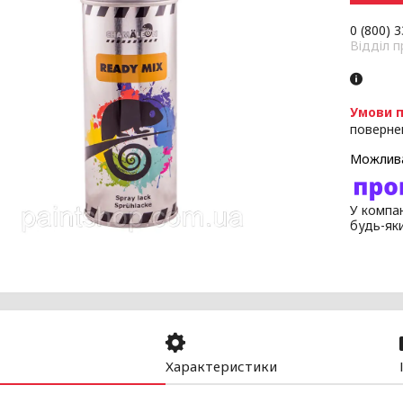
0 (800) 
Відділ 
поверне
У компан
будь-як
Характеристики