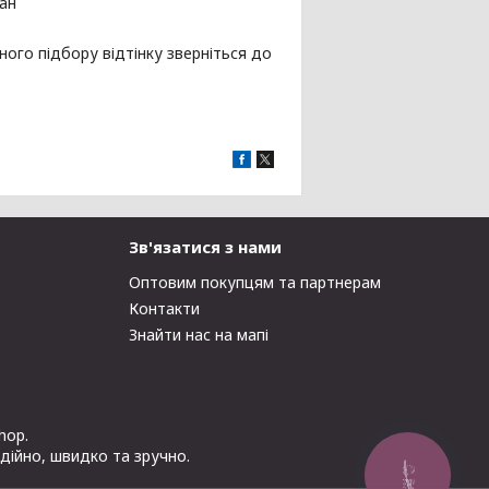
пан
ного підбору відтінку зверніться до
Зв'язатися з нами
Оптовим покупцям та партнерам
Контакти
Знайти нас на мапі
hop.
адійно, швидко та зручно.
КНОПКА
ЗВ'ЯЗКУ