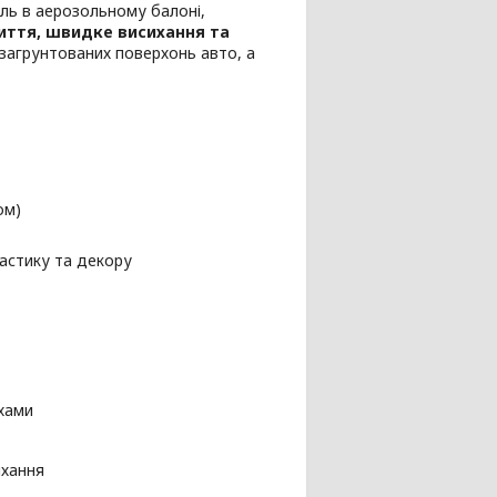
ль в аерозольному балоні,
иття, швидке висихання та
загрунтованих поверхонь авто, а
ом)
ластику та декору
хами
ихання