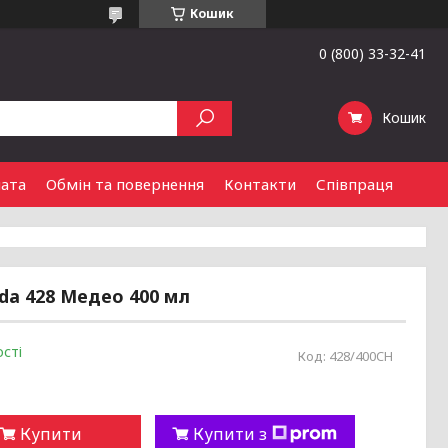
Кошик
0 (800) 33-32-41
Кошик
лата
Обмін та повернення
Контакти
Співпраця
da 428 Медео 400 мл
сті
Код:
428/400CH
Купити
Купити з