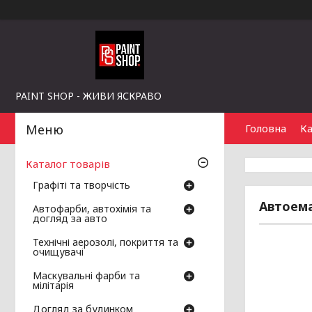
PAINT SHOP - ЖИВИ ЯСКРАВО
Головна
Ка
Каталог товарів
Графіті та творчість
Автоема
Автофарби, автохімія та
догляд за авто
Технічні аерозолі, покриття та
очищувачі
Маскувальні фарби та
мілітарія
Догляд за будинком