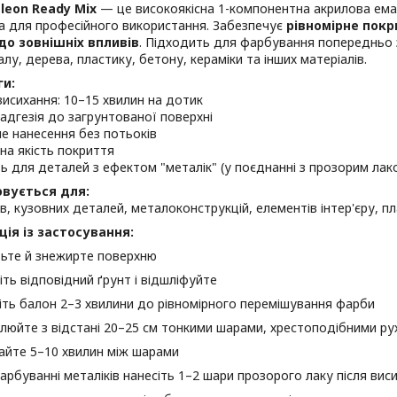
leon Ready Mix
— це високоякісна 1-компонентна акрилова ема
а для професійного використання. Забезпечує
рівномірне покр
 до зовнішніх впливів
. Підходить для фарбування попередньо 
лу, дерева, пластику, бетону, кераміки та інших матеріалів.
ги:
исихання: 10–15 хвилин на дотик
 адгезія до загрунтованої поверхні
не нанесення без потьоків
на якість покриття
ь для деталей з ефектом "металік" (у поєднанні з прозорим лак
овується для:
в, кузовних деталей, металоконструкцій, елементів інтер'єру, п
ція із застосування:
ьте й знежирте поверхню
іть відповідний ґрунт і відшліфуйте
іть балон 2–3 хвилини до рівномірного перемішування фарби
люйте з відстані 20–25 см тонкими шарами, хрестоподібними ру
айте 5–10 хвилин між шарами
арбуванні металіків нанесіть 1–2 шари прозорого лаку після вис