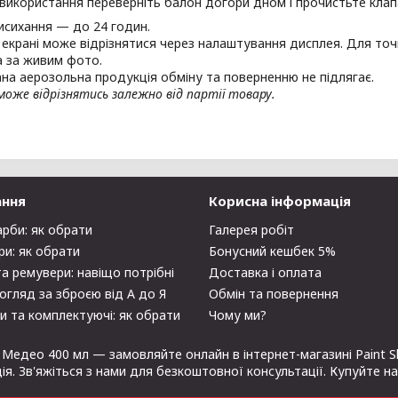
 використання переверніть балон догори дном і прочистьте кла
исихання — до 24 годин.
а екрані може відрізнятися через налаштування дисплея. Для точ
 за живим фото.
на аерозольна продукція обміну та поверненню не підлягає.
оже відрізнятись залежно від партії товару.
ання
Корисна інформація
арби: як обрати
Галерея робіт
ри: як обрати
Бонусний кешбек 5%
та ремувери: навіщо потрібні
Доставка і оплата
огляд за зброєю від А до Я
Обмін та повернення
и та комплектуючі: як обрати
Чому ми?
Медео 400 мл — замовляйте онлайн в інтернет-магазині Paint S
ція. Зв'яжіться з нами для безкоштовної консультації. Купуйте н