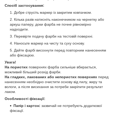
Спосіб застосування:
Добре струсіть маркер із закритим ковпачком.
Кілька разів натисніть наконечником на чернетку або
аркуш паперу, доки фарба не почне рівномірно
надходити.
Перевірте подачу фарби на тестовій поверхні.
Наносьте маркер на чисту та суху основу.
Дайте фарбі висохнути перед повторним нанесенням
або фіксацією.
Увага!
На пористих
поверхнях фарба сильніше вбирається,
можливий більший розхід фарби.
На гладких, лакованих або непористих поверхнях
перед
нанесенням необхідно очистити основу від пилу, жиру та
вологи, а після висихання за потреби закріпити результат
лаком.
Особливості фіксації:
Папір і картон:
зазвичай не потребують додаткової
фіксації.