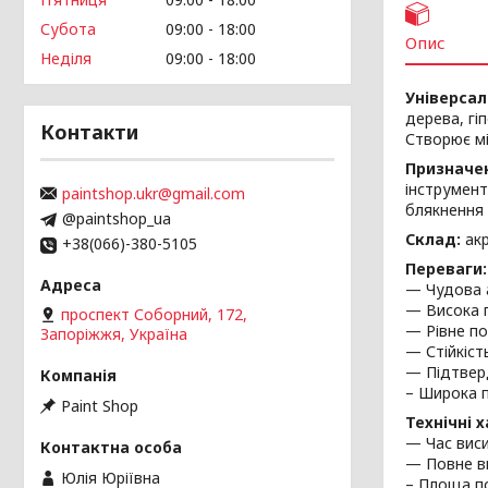
Субота
09:00
18:00
Опис
Неділя
09:00
18:00
Універсал
дерева, гі
Контакти
Створює мі
Призначе
інструмент
paintshop.ukr@gmail.com
блякнення 
@paintshop_ua
Склад:
акр
+38(066)-380-5105
Переваги:
— Чудова а
— Висока п
проспект Соборний, 172,
— Рівне по
Запоріжжя, Україна
— Стійкіст
— Підтверд
– Широка 
Paint Shop
Технічні 
— Час виси
— Повне ви
Юлія Юріївна
– Площа по