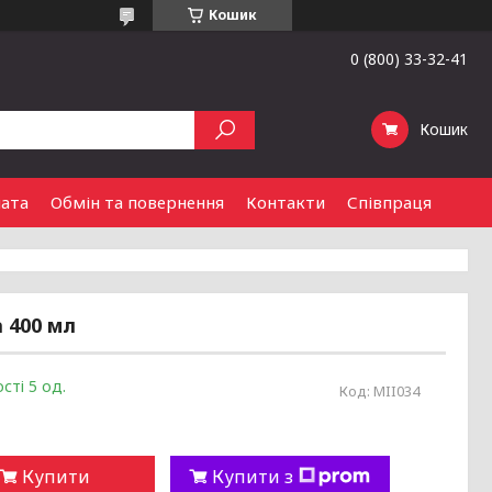
Кошик
0 (800) 33-32-41
Кошик
лата
Обмін та повернення
Контакти
Співпраця
 400 мл
сті 5 од.
Код:
MII034
Купити
Купити з