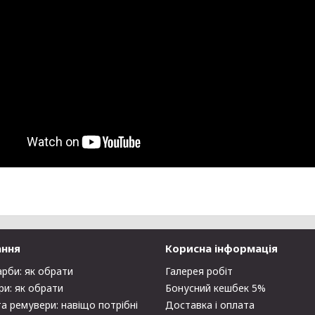
ання
Корисна інформація
арби: як обрати
Галерея робіт
ри: як обрати
Бонусний кешбек 5%
та ремувери: навіщо потрібні
Доставка і оплата