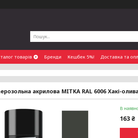
талог товарів
Бренди
Кешбек 5%!
Доставка та оп
ерозольна акрилова MITKA RAL 6006 Хакі-олива
В наявно
163 ₴