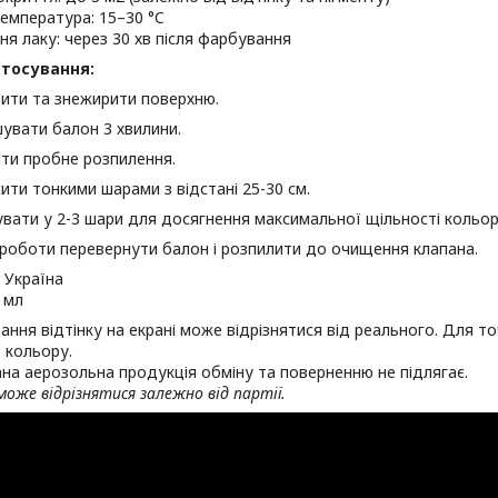
емпература: 15–30 °C
я лаку: через 30 хв після фарбування
стосування:
ити та знежирити поверхню.
увати балон 3 хвилини.
ти пробне розпилення.
ити тонкими шарами з відстані 25-30 см.
вати у 2-3 шари для досягнення максимальної щільності кольор
 роботи перевернути балон і розпилити до очищення клапана.
Україна
 мл
ання відтінку на екрані може відрізнятися від реального. Для 
 кольору.
на аерозольна продукція обміну та поверненню не підлягає.
оже відрізнятися залежно від партії.