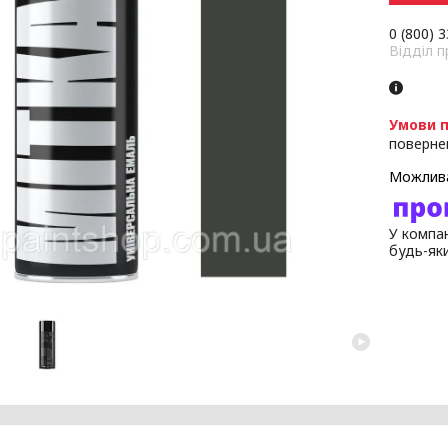
0 (800) 
Відділ 
поверне
У компан
будь-як