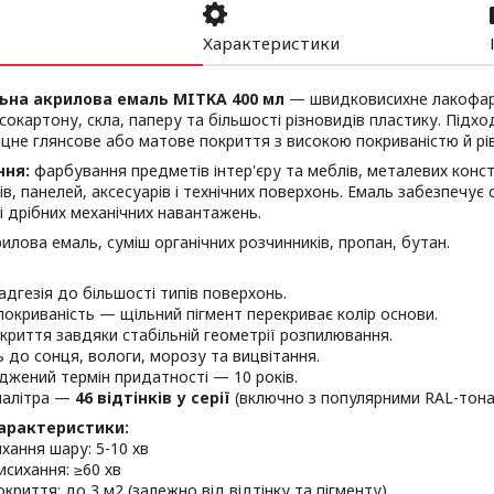
Характеристики
ьна акрилова емаль MITKA 400 мл
— швидковисихне лакофарб
псокартону, скла, паперу та більшості різновидів пластику. Підход
цне глянсове або матове покриття з високою покриваністю й р
ння:
фарбування предметів інтер'єру та меблів, металевих конст
ів, панелей, аксесуарів і технічних поверхонь. Емаль забезпечує 
і дрібних механічних навантажень.
илова емаль, суміш органічних розчинників, пропан, бутан.
дгезія до більшості типів поверхонь.
окриваність — щільний пігмент перекриває колір основи.
криття завдяки стабільній геометрії розпилювання.
ь до сонця, вологи, морозу та вицвітання.
жений термін придатності — 10 років.
палітра —
46 відтінків у серії
(включно з популярними RAL-тона
характеристики:
хання шару: 5-10 хв
сихання: ≥60 хв
криття: до 3 м2 (залежно від відтінку та пігменту)