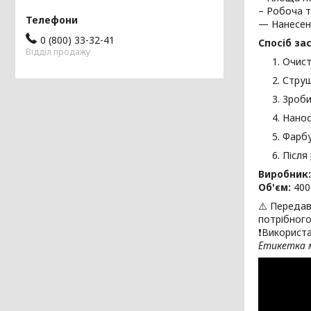
– Робоча т
— Нанесенн
0 (800) 33-32-41
Спосіб за
Відділ продажу
Очист
Струш
Зроби
Нанос
Фарбу
Після
Виробник:
Об'єм:
400
⚠️ Передав
потрібного
❗Використа
Етикетка м