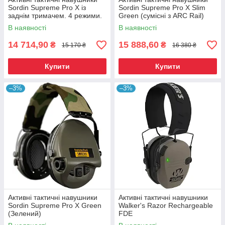
Sordin Supreme Pro X із
Sordin Supreme Pro X Slim
заднім тримачем. 4 режими.
Green (сумісні з ARC Rail)
Green (Зелений)
В наявності
В наявності
14 714,90
15 888,60
₴
₴
15 170 ₴
16 380 ₴
Купити
Купити
–3%
–3%
Активні тактичні навушники
Активні тактичні навушники
Sordin Supreme Pro X Green
Walker's Razor Rechargeable
(Зелений)
FDE