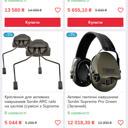
В наявності
В наявності
13 580
5 655,10
₴
₴
14 000 ₴
5 830 ₴
Купити
Купити
–3%
–3%
Кріплення для активних
Активні тактичні навушники
навушників Sordin ARC rails
Sordin Supreme Pro Green
на шолом (сумісні з Supreme
(Зелений)
Pro-X Slim)
В наявності
В наявності
5 044
12 018,30
₴
₴
5 200 ₴
12 390 ₴