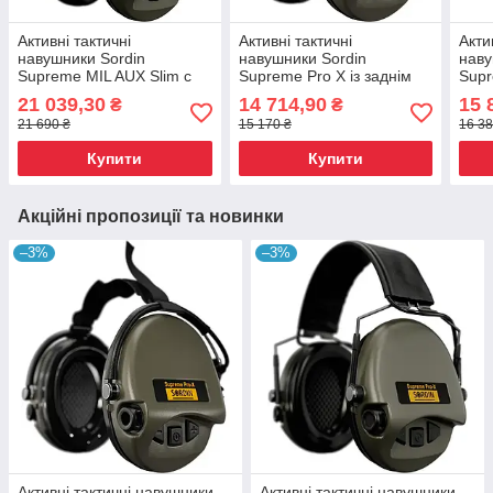
Активні тактичні
Активні тактичні
Акти
навушники Sordin
навушники Sordin
наву
Supreme MIL AUX Slim с
Supreme Pro X із заднім
Supr
ARC Rail. Green (Зелений)
тримачем. 4 режими.
(сум
21 039,30
14 714,90
15 
₴
₴
Green (Зелений)
21 690 ₴
15 170 ₴
16 38
Купити
Купити
Акційні пропозиції та новинки
–3%
–3%
Активні тактичні навушники
Активні тактичні навушники