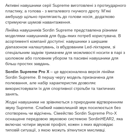
Активні навушники серії Supreme виготовлені з протиударного
пластику, а голова - з металевого гнучкого дроту. М'які
амбушур щільно прилягають до голови носія, додатково
стримуючи шумові навантаження.
Лінійка навушників Sordin Supreme представлена різними
моделями навушників для будь-яких потреб користувача. В
асортименті компанії доступні: навушники з ширшим
діапазоном налаштувань, із вбудованим Led-ліхтарем, зі
спеціальним заднім тримачем для можливості носити в парі з
шоломом або головним убором та пасивні навушники для
більш простих завдань.
Sordin Supreme Pro X
– це вдосконалена версія лінійки
Sordin Supreme. В першу чергу модель призначена для
полювання, але набір характеристик дозволяє
використовувати їх для спортивної стрільби та тактичних
занять.
Жодні навушники не зрівняються з природним відтворенням
звуку Supreme. Слабкий навколишній звук посилюється без
спотворень чи відсічень. Сімейство Sordin Supreme Pro-X
оснащене передовою звуковою системою SordinHEAR2, яка
включає чотири звукові профілі, кожен з яких відповідає
типовій ситуації, з якою можуть зіткнутися мисливці.