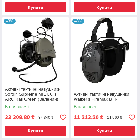
Купити
Купити
–3%
–3%
Активні тактичні навушники
Sordin Supreme MIL CC з
Активні тактичні навушники
ARC Rail Green (Зелений)
Walker's FireMax BTN
В наявності
В наявності
33 309,80
11 213,20
₴
₴
34 340 ₴
11 560 ₴
Купити
Купити