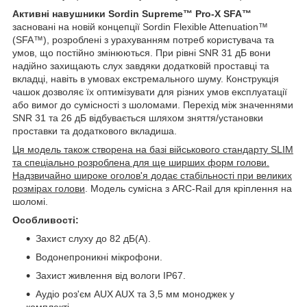
Активні навушники Sordin Supreme™ Pro-X SFA™
засновані на новій концепції Sordin Flexible Attenuation™
(SFA™), розроблені з урахуванням потреб користувача та
умов, що постійно змінюються. При рівні SNR 31 дБ вони
надійно захищають слух завдяки додатковій проставці та
вкладці, навіть в умовах екстремального шуму. Конструкція
чашок дозволяє їх оптимізувати для різних умов експлуатації
або вимог до сумісності з шоломами. Перехід між значеннями
SNR 31 та 26 дБ відбувається шляхом зняття/установки
проставки та додаткового вкладиша.
Ця модель також створена на базі військового стандарту SLIM
та спеціально розроблена для ще ширших форм голови.
Надзвичайно широке оголов'я додає стабільності при великих
розмірах голови
. Модель сумісна з ARC-Rail для кріплення на
шоломі.
Особливості:
Захист слуху до 82 дБ(А).
Водонепроникні мікрофони.
Захист живлення від вологи IP67.
Аудіо роз'єм AUX AUX та 3,5 мм моноджек у
комплекті.