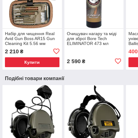
Набір для чищення Real
Очищувач нагару та міді
Мас
Avid Gun Boss AR15 Gun
для зброї Bore Tech
унів
Cleaning Kit 5.56 мм
ELIMINATOR 473 мл
Balli
(0.224) AR15, АК74,
2 210
400
₴
АКС74
2 590
₴
Купити
Подібні товари компанії