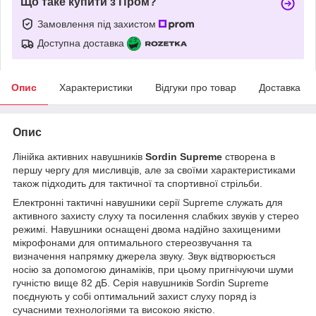
Що таке купити з Пром?
Замовлення під захистом
Доступна доставка
Опис
Характеристики
Відгуки про товар
Доставка
Опис
Лінійка активних навушників
Sordin Supreme
створена в
першу чергу для мисливців, але за своїми характеристиками
також підходить для тактичної та спортивної стрільби.
Електронні тактичні навушники серії Supreme служать для
активного захисту слуху та посилення слабких звуків у стерео
режимі. Навушники оснащені двома надійно захищеними
мікрофонами для оптимального стереозвучання та
визначення напрямку джерела звуку. Звук відтворюється
носію за допомогою динаміків, при цьому пригнічуючи шуми
гучністю вище 82 дБ. Серія навушників Sordin Supreme
поєднують у собі оптимальний захист слуху поряд із
сучасними технологіями та високою якістю.