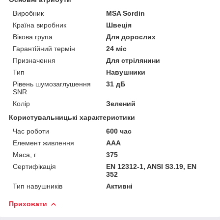
Виробник
MSA Sordin
Країна виробник
Швеція
Вікова група
Для дорослих
Гарантійний термін
24 міс
Призначення
Для стрілянини
Тип
Навушники
Рівень шумозаглушення
31 дБ
SNR
Колір
Зелений
Користувальницькі характеристики
Час роботи
600 час
Елемент живлення
AAA
Маса, г
375
Сертифікація
EN 12312-1, ANSI S3.19, EN
352
Тип навушників
Активні
Приховати