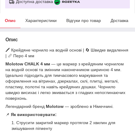
Доступна доставка
Опис
Характеристики
Відгуки про товар
Доставка
Опис
🖍️ Крейдяне чорнило на водній основі | 🔄 Швидке видалення
| 📏 Перо 4 мм
Molotow CHALK 4 мм
— це маркер з крейдяним чорнилом
на водній основі та змінним наконечником шириною 4 мм.
Ідеально підходить для тимчасового маркування та
оформлення на вітринах, дзеркалах, склі, плитці, металі,
пластику, полотні та навіть крейдяних дошках. Чорнило
швидко висихає і легко змивається з гладких непоглинаючих
поверхонь.
Легендарний бренд
Molotow
— зроблено в Німеччині.
📌
Як використовувати:
Струсити закритий маркер протягом 2 хвилин для
змішування пігменту