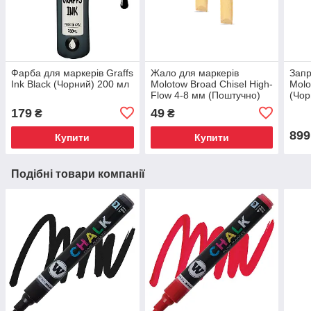
Фарба для маркерів Graffs
Жало для маркерів
Запр
Ink Black (Чорний) 200 мл
Molotow Broad Chisel High-
Molo
Flow 4-8 мм (Поштучно)
(Чор
179
49
₴
₴
899
Купити
Купити
Подібні товари компанії