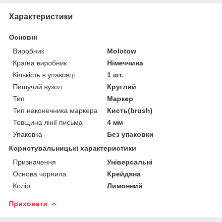
Характеристики
Основні
Виробник
Molotow
Країна виробник
Німеччина
Кількість в упаковці
1 шт.
Пишучий вузол
Круглий
Тип
Маркер
Тип наконечника маркера
Кисть(brush)
Товщина лінії письма
4 мм
Упаковка
Без упаковки
Користувальницькі характеристики
Призначення
Універсальні
Основа чорнила
Крейдяна
Колір
Лимонний
Приховати