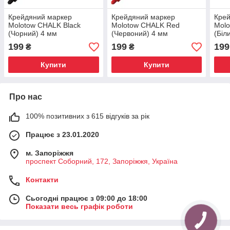
Крейдяний маркер
Крейдяний маркер
Кре
Molotow CHALK Black
Molotow CHALK Red
Molo
(Чорний) 4 мм
(Червоний) 4 мм
(Біл
199
199
199
₴
₴
Купити
Купити
Про нас
100% позитивних з 615 відгуків за рік
Працює з 23.01.2020
м. Запоріжжя
проспект Соборний, 172, Запоріжжя, Україна
Контакти
Сьогодні працює з 09:00 до 18:00
Показати весь графік роботи