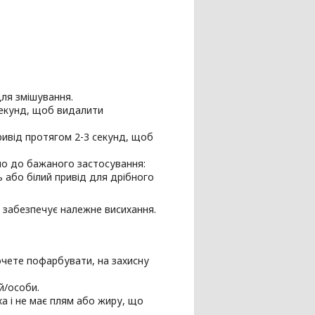
для змішування.
секунд, щоб видалити
ривід протягом 2-3 секунд, щоб
дно до бажаного застосування:
 або білий привід для дрібного
% забезпечує належне висихання.
хочете пофарбувати, на захисну
й/особи.
а і не має плям або жиру, що