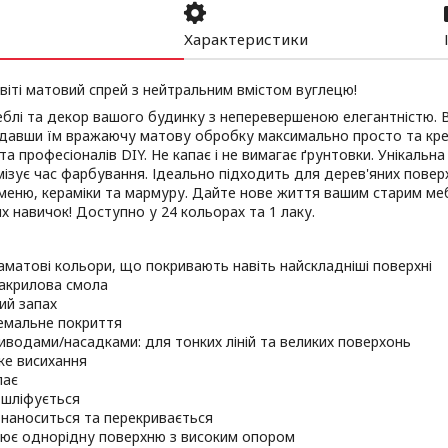
Характеристики
віті матовий спрей з нейтральним вмістом вуглецю!
блі та декор вашого будинку з неперевершеною елегантністю. В
адавши їм вражаючу матову обробку максимально просто та кре
та професіоналів DIY. Не капає і не вимагає ґрунтовки. Унікальн
мізує час фарбування. Ідеально підходить для дерев'яних повер
меню, кераміки та мармуру. Дайте нове життя вашим старим мебл
х навичок! Доступно у 24 кольорах та 1 лаку.
аматові кольори, що покривають навіть найскладніші поверхні
акрилова смола
ий запах
емальне покриття
риводами/насадками: для тонких ліній та великих поверхонь
е висихання
пає
 шліфується
 наноситься та перекривається
ює однорідну поверхню з високим опором