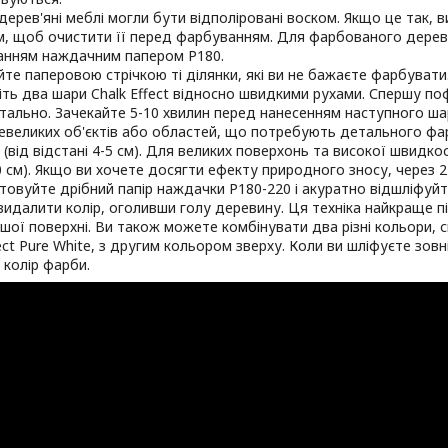
 дерев'яні меблі могли бути відполіровані воском. Якщо це так, 
м, щоб очистити її перед фарбуванням. Для фарбованого дерева
нням наждачним папером P180.
йте паперовою стрічкою ті ділянки, які ви не бажаєте фарбувати
іть два шари Chalk Effect відносно швидкими рухами. Спершу по
тально. Зачекайте 5-10 хвилин перед нанесенням наступного ша
евеликих об'єктів або областей, що потребують детального фа
 (від відстані 4-5 см). Для великих поверхонь та високої швидк
10 см). Якщо ви хочете досягти ефекту природного зносу, через 
товуйте дрібний папір наждачки P180-220 і акуратно відшліфуйте 
видалити колір, оголивши голу деревину. Ця техніка найкраще п
ашої поверхні. Ви також можете комбінувати два різні кольори, с
fect Pure White, з другим кольором зверху. Коли ви шліфуєте зов
 колір фарби.