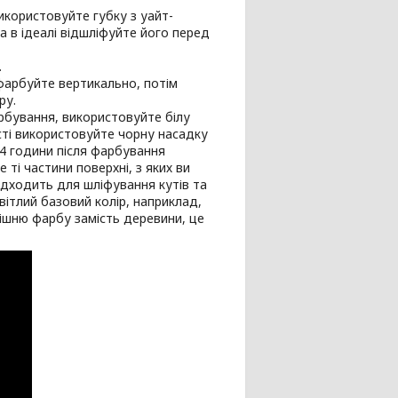
використовуйте губку з уайт-
 в ідеалі відшліфуйте його перед
.
фарбуйте вертикально, потім
ру.
рбування, використовуйте білу
ості використовуйте чорну насадку
24 години після фарбування
ті частини поверхні, з яких ви
ідходить для шліфування кутів та
вітлий базовий колір, наприклад,
нішню фарбу замість деревини, це