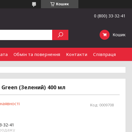
Кошик
0 (800) 33-32-41
Кошик
лата
Обмін та повернення
Контакти
Співпраця
 Green (Зелений) 400 мл
 наявності
Код:
0009708
33-32-41
продажу