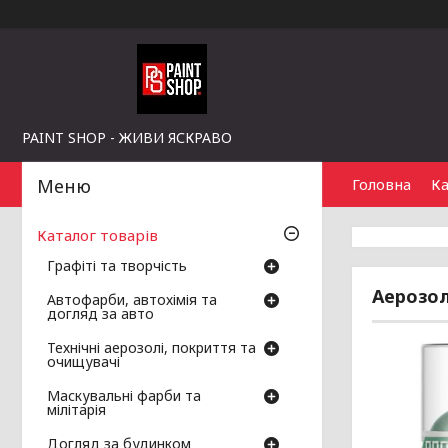
PAINT SHOP - ЖИВИ ЯСКРАВО
Головна
Ка
Каталог товарів
Графіті та творчість
Аерозол
Автофарби, автохімія та
догляд за авто
Технічні аерозолі, покриття та
очищувачі
Маскувальні фарби та
мілітарія
Догляд за будинком