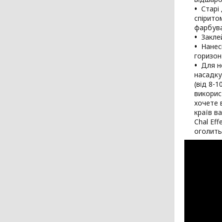
Старі
спірито
фарбува
Закле
Нанес
горизон
Для н
насадку
(від 8-
викорис
хочете 
країв в
Chal Ef
оголить