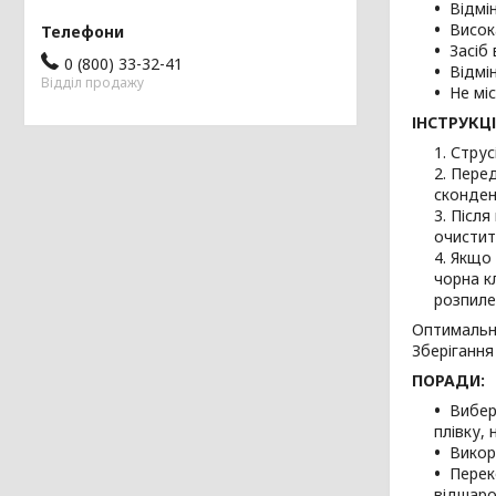
Відмі
Висок
Засіб 
0 (800) 33-32-41
Відмі
Відділ продажу
Не мі
ІНСТРУКЦ
Струс
Перед
сконден
Після
очистит
Якщо 
чорна к
розпиле
Оптимальне
Зберігання 
ПОРАДИ:
Вибер
плівку,
Викор
Перек
відшаро