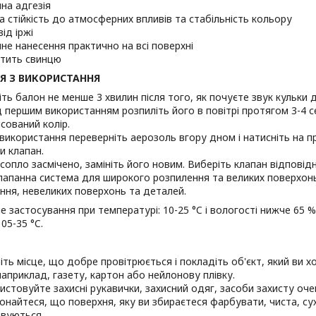
нна адгезія
а стійкість до атмосферних впливів та стабільність кольору
від іржі
нне нанесення практично на всі поверхні
стить свинцю
ІЯ З ВИКОРИСТАННЯ
іть балон не менше 3 хвилин після того, як почуєте звук кульки 
 першим використанням розпиліть його в повітрі протягом 3-4 
сований колір.
 використання переверніть аерозоль вгору дном і натисніть на п
и клапан.
сопло засмічено, замініть його новим. Виберіть клапан відпові
лапанна система для широкого розпилення та великих поверхонь
ння, невеликих поверхонь та деталей.
 застосування при температурі: 10-25 °C і вологості нижче 65 
05-35 °C.
іть місце, що добре провітрюється і покладіть об'єкт, який ви 
 наприклад, газету, картон або нейлонову плівку.
истовуйте захисні рукавички, захисний одяг, засоби захисту оче
онайтеся, що поверхня, яку ви збираєтеся фарбувати, чиста, сух
вуються.