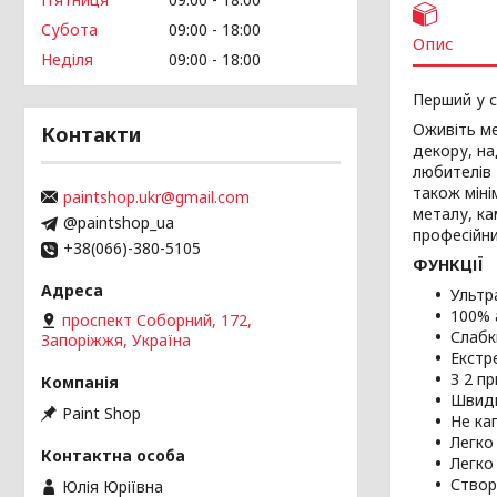
Субота
09:00
18:00
Опис
Неділя
09:00
18:00
Перший у с
Оживіть ме
Контакти
декору, н
любителів 
також міні
paintshop.ukr@gmail.com
металу, ка
@paintshop_ua
професійни
+38(066)-380-5105
ФУНКЦІЇ
Ультр
100% 
проспект Соборний, 172,
Слабк
Запоріжжя, Україна
Екстр
З 2 п
Швидк
Paint Shop
Не ка
Легко
Легко
Створ
Юлія Юріївна