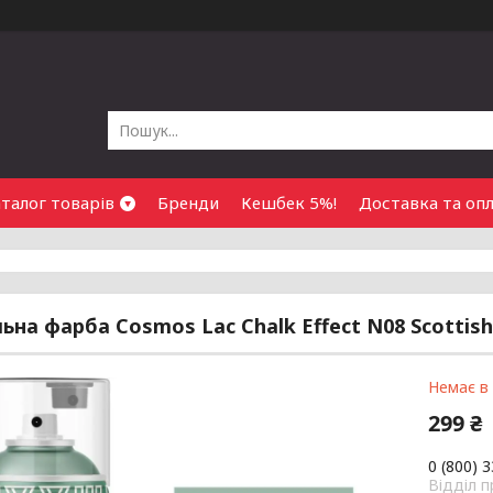
талог товарів
Бренди
Кешбек 5%!
Доставка та оп
ьна фарба Cosmos Lac Chalk Effect N08 Scottish
Немає в
299 ₴
0 (800) 
Відділ 