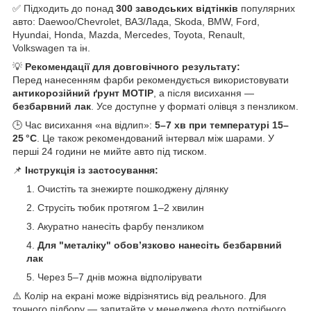
✅ Підходить до понад
300 заводських відтінків
популярних
авто: Daewoo/Chevrolet, ВАЗ/Лада, Skoda, BMW, Ford,
Hyundai, Honda, Mazda, Mercedes, Toyota, Renault,
Volkswagen та ін.
💡
Рекомендації для довговічного результату:
Перед нанесенням фарби рекомендується використовувати
антикорозійний ґрунт MOTIP
, а після висихання —
безбарвний лак
. Усе доступне у форматі олівця з пензликом.
🕒 Час висихання «на відлип»:
5–7 хв при температурі 15–
25 °C
. Це також рекомендований інтервал між шарами. У
перші 24 години не мийте авто під тиском.
📌
Інструкція із застосування:
Очистіть та знежирте пошкоджену ділянку
Струсіть тюбик протягом 1–2 хвилин
Акуратно нанесіть фарбу пензликом
Для "металіку" обов’язково нанесіть безбарвний
лак
Через 5–7 днів можна відполірувати
⚠️ Колір на екрані може відрізнятись від реального. Для
точного підбору — запитайте у менеджера фото потрібного