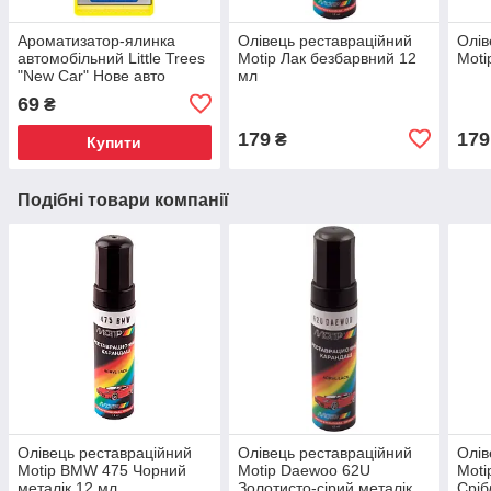
Ароматизатор-ялинка
Олівець реставраційний
Олів
автомобільний Little Trees
Motip Лак безбарвний 12
Moti
"New Car" Нове авто
мл
69
₴
179
179
₴
Купити
Подібні товари компанії
Олівець реставраційний
Олівець реставраційний
Олів
Motip BMW 475 Чорний
Motip Daewoo 62U
Moti
металік 12 мл
Золотисто-сірий металік
Сріб