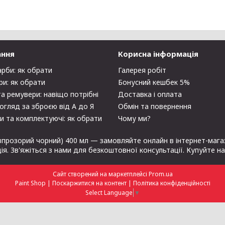
ання
Корисна інформація
арби: як обрати
Галерея робіт
ри: як обрати
Бонусний кешбек 5%
та ремувери: навіщо потрібні
Доставка і оплата
огляд за зброєю від А до Я
Обмін та повернення
и та комплектуючі: як обрати
Чому ми?
впрозорий чорний) 400 мл — замовляйте онлайн в інтернет-магази
ція. Зв'яжіться з нами для безкоштовної консультації. Купуйте н
Сайт створений на маркетплейсі
Prom.ua
Paint Shop |
Поскаржитися на контент
|
Політика конфіденційності
Select Language
▼