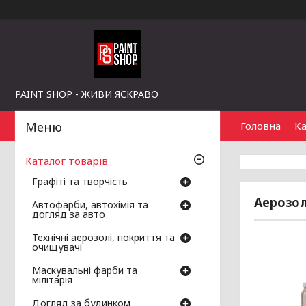
PAINT SHOP - ЖИВИ ЯСКРАВО
Головна
Ка
Каталог товарів
Графіті та творчість
Аерозол
Автофарби, автохімія та
догляд за авто
Технічні аерозолі, покриття та
очищувачі
Маскувальні фарби та
мілітарія
Догляд за будинком