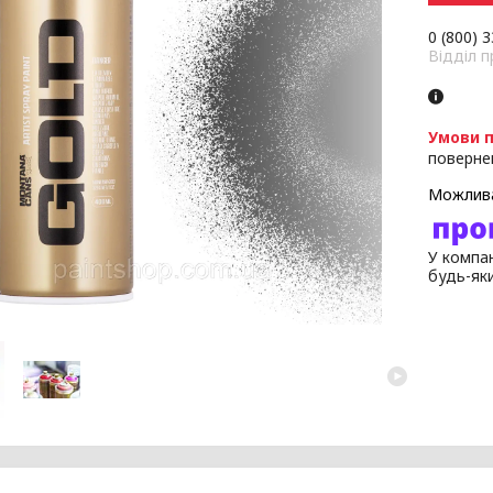
0 (800) 
Відділ 
поверне
У компан
будь-як