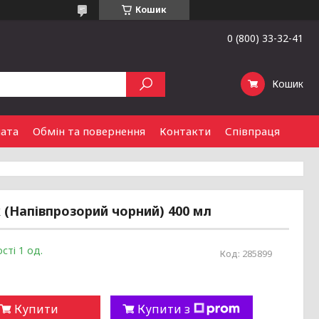
Кошик
0 (800) 33-32-41
Кошик
лата
Обмін та повернення
Контакти
Співпраця
 (Напівпрозорий чорний) 400 мл
сті 1 од.
Код:
285899
Купити
Купити з