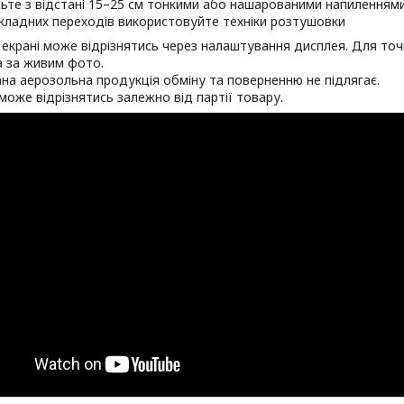
ьте з відстані 15–25 см тонкими або нашарованими напиленням
кладних переходів використовуйте техніки розтушовки
а екрані може відрізнятись через налаштування дисплея. Для точ
 за живим фото.
на аерозольна продукція обміну та поверненню не підлягає.
може відрізнятись залежно від партії товару.