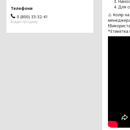
Нанос
Для с
⚠️ Колір н
0 (800) 33-32-41
менеджера
Відділ продажу
❗Використа
*Етикетка 