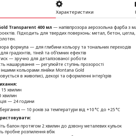
Характеристики
old Transparent 400 мл
— напівпрозора аерозольна фарба з м
роєктів. Підходить для твердих поверхонь: метал, бетон, цегла,
олотен.
зора формула — для глибини кольору та тональних переходів
 для градієнтів, тіней та обʼємних ефектів
тиск — зручно для деталізованої роботи
ть нашарування — регулюйте ступінь прозорості
з іншими кольорами лінійки Montana Gold
овується в живописі, декорі та оформленні інтерʼєрів
ихання:
 15 хвилин
0 хвилин
ція — 24 години
зберігання — 10 років за температури від +10 °C до +25 °C
ористовувати:
іть балон протягом 2 хвилин до дзвону металевих кульок
ть пробне розпилення вбік