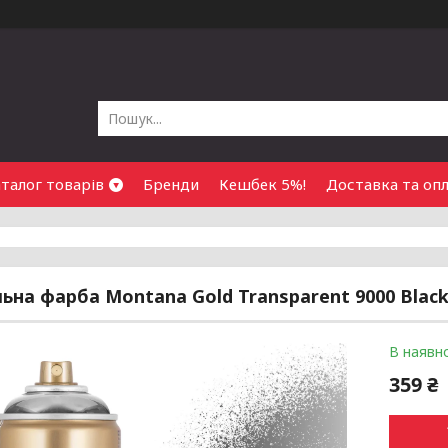
талог товарів
Бренди
Кешбек 5%!
Доставка та оп
ьна фарба Montana Gold Transparent 9000 Black
В наявно
359 ₴