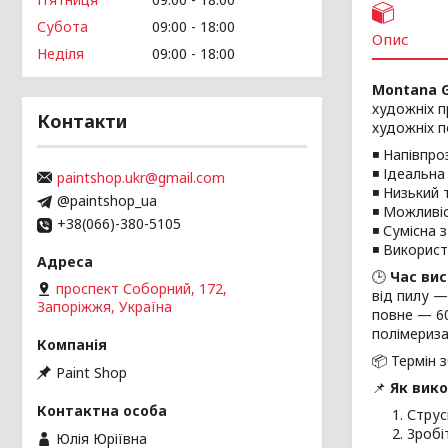
Субота
09:00
18:00
Опис
Неділя
09:00
18:00
Montana G
художніх п
Контакти
художніх п
◾ Напівпро
◾ Ідеальна
paintshop.ukr@gmail.com
◾ Низький 
@paintshop_ua
◾ Можливіс
+38(066)-380-5105
◾ Сумісна 
◾ Використ
🕒
Час вис
проспект Соборний, 172,
від пилу —
Запоріжжя, Україна
повне — 6
полімериза
📦 Термін 
Paint Shop
📌
Як вик
Струс
Зробі
Юлія Юріївна