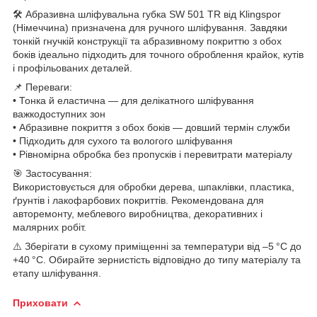
🛠 Абразивна шліфувальна губка SW 501 TR від Klingspor
(Німеччина) призначена для ручного шліфування. Завдяки
тонкій гнучкій конструкції та абразивному покриттю з обох
боків ідеально підходить для точного оброблення крайок, кутів
і профільованих деталей.
📌 Переваги:
• Тонка й еластична — для делікатного шліфування
важкодоступних зон
• Абразивне покриття з обох боків — довший термін служби
• Підходить для сухого та вологого шліфування
• Рівномірна обробка без пропусків і перевитрати матеріалу
🎯 Застосування:
Використовується для обробки дерева, шпаклівки, пластика,
ґрунтів і лакофарбових покриттів. Рекомендована для
авторемонту, меблевого виробництва, декоративних і
малярних робіт.
⚠️ Зберігати в сухому приміщенні за температури від –5 °C до
+40 °C. Обирайте зернистість відповідно до типу матеріалу та
етапу шліфування.
Приховати