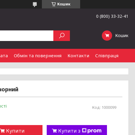
Кошик
0 (800) 33-32-41
Кошик
лата
Обмін та повернення
Контакти
Співпраця
 чорний
сті
Код:
1000099
Купити
Купити з