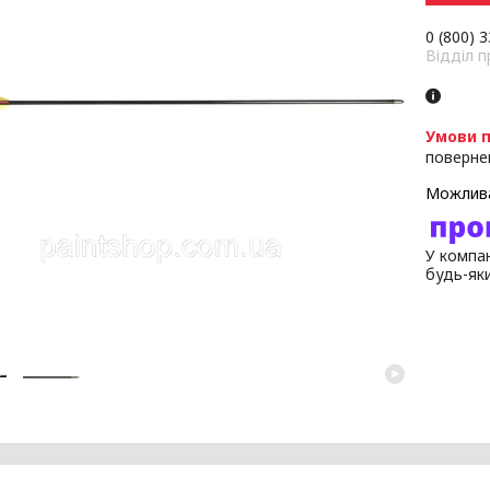
0 (800) 
Відділ 
поверне
У компан
будь-як