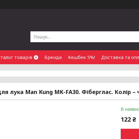
талог товарів
Бренди
Кешбек 5%!
Доставка та оп
для лука Man Kung MK-FA30. Фіберглас. Колір –
В наявно
122 ₴