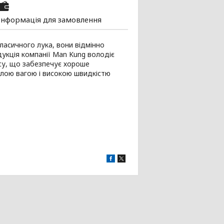
Інформація для замовлення
асичного лука, вони відмінно
одукція компанії Man Kung володіє
асу, що забезпечує хороше
малою вагою і високою швидкістю