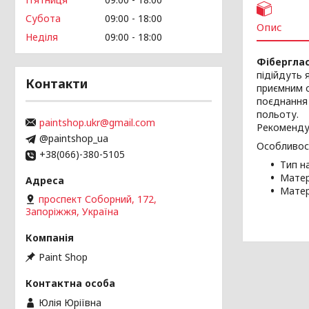
Субота
09:00
18:00
Опис
Неділя
09:00
18:00
Фіберглас
підійдуть 
Контакти
приємним с
поєднання 
польоту.
paintshop.ukr@gmail.com
Рекомендую
@paintshop_ua
Особливост
+38(066)-380-5105
Тип н
Матер
Матер
проспект Соборний, 172,
Запоріжжя, Україна
Paint Shop
Юлія Юріївна