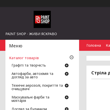
PAINT SHOP - ЖИВИ ЯСКРАВО
Головна
Ка
Каталог товарів
Графіті та творчість
Стріла 
Автофарби, автохімія та
догляд за авто
Технічні аерозолі, покриття та
очищувачі
Маскувальні фарби та
мілітарія
Догляд за будинком