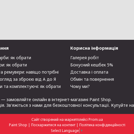
ання
Корисна інформація
арби: як обрати
Галерея робіт
ри: як обрати
Бонусний кешбек 5%
та ремувери: навіщо потрібні
Доставка і оплата
огляд за зброєю від А до Я
Обмін та повернення
и та комплектуючі: як обрати
Чому ми?
 — замовляйте онлайн в інтернет-магазині Paint Shop.
ція. Зв'яжіться з нами для безкоштовної консультації. Купуйте н
Сайт створений на маркетплейсі
Prom.ua
Paint Shop |
Поскаржитися на контент
|
Політика конфіденційності
Select Language
▼