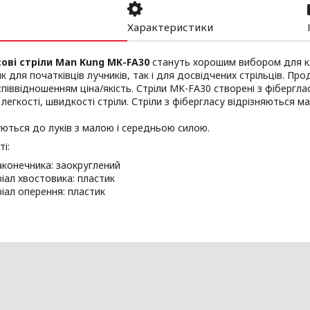
Характеристики
ові стріли Man Kung MK-FA30
стануть хорошим вибором для кл
як для початківців лучників, так і для досвідчених стрільців. Пр
піввідношенням ціна/якість. Стріли MK-FA30 створені з фібергл
легкості, швидкості стріли. Стріли з фібергласу відрізняються 
ться до луків з малою і середньою силою.
і:
аконечника: заокруглений
іал хвостовика: пластик
іал оперення: пластик