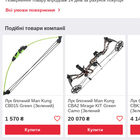
Повернення товару впродовж 14 днів за рахунок покупця
Всі умови повернення
Подібні товари компанії
Лук блочний Man Kung
Лук блочний Man Kung
Лук 
CB015 Green (Зелений)
CBA2 Mirage KIT Green
CBK1
Camo (Зелений
(Зел
камуфляж)
1 570
20 070
4 1
₴
₴
Купити
Купити