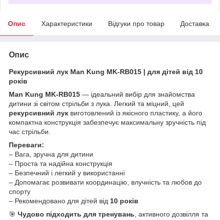
Опис
Характеристики
Відгуки про товар
Доставка
Опис
Рекурсивний лук Man Kung MK-RB015 | для дітей від 10
років
Man Kung MK-RB015
— ідеальний вибір для знайомства
дитини зі світом стрільби з лука. Легкий та міцний, цей
рекурсивний лук
виготовлений із якісного пластику, а його
компактна конструкція забезпечує максимальну зручність під
час стрільби.
Переваги:
– Вага, зручна для дитини
– Проста та надійна конструкція
– Безпечний і легкий у використанні
– Допомагає розвивати координацію, влучність та любов до
спорту
– Рекомендовано для дітей від
10 років
🎯
Чудово підходить для тренувань
, активного дозвілля та