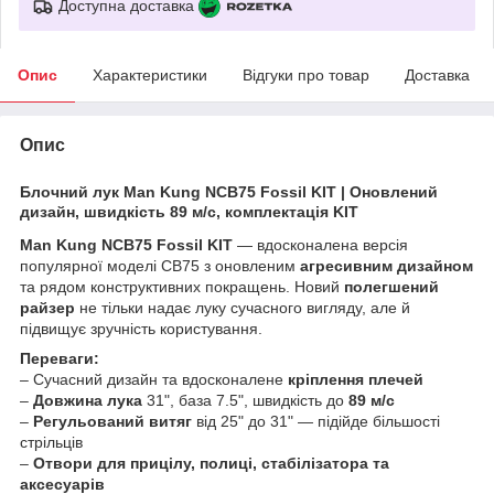
Доступна доставка
Опис
Характеристики
Відгуки про товар
Доставка
Опис
Блочний лук Man Kung NCB75 Fossil KIT
| Оновлений
дизайн, швидкість 89 м/с, комплектація KIT
Man Kung NCB75 Fossil KIT
— вдосконалена версія
популярної моделі CB75 з оновленим
агресивним дизайном
та рядом конструктивних покращень. Новий
полегшений
райзер
не тільки надає луку сучасного вигляду, але й
підвищує зручність користування.
Переваги:
– Сучасний дизайн та вдосконалене
кріплення плечей
–
Довжина лука
31", база 7.5", швидкість до
89 м/с
–
Регульований витяг
від 25" до 31" — підійде більшості
стрільців
–
Отвори для прицілу, полиці, стабілізатора та
аксесуарів