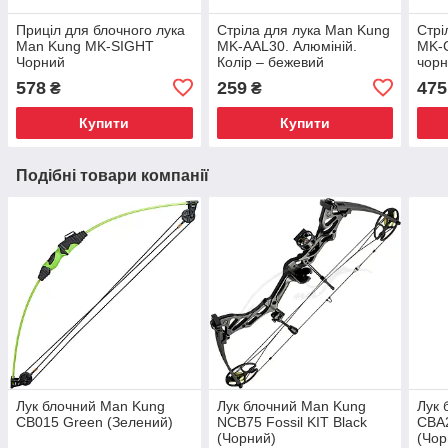
Приціл для блочного лука
Стріла для лука Man Kung
Стрі
Man Kung MK-SIGHT
MK-AAL30. Алюміній.
MK-C
Чорний
Колір – бежевий
чор
578
259
475
₴
₴
Купити
Купити
Подібні товари компанії
Лук блочний Man Kung
Лук блочний Man Kung
Лук 
CB015 Green (Зелений)
NCB75 Fossil KIT Black
CBA2
(Чорний)
(Чор