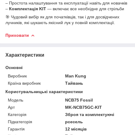
– Простота налаштування та експлуатації навіть для новачків
–
Комплектація KIT
— включає все необхідне для стрільби
🎯 Чудовий вибір як для початківців, так і для досвідчених
лучників, які шукають якісний лук у повній комплектації.
Приховати
Характеристики
Основні
Виробник
Man Kung
Країна виробник
Тайвань
Користувальницькі характеристики
Мoдель
NCB75 Fossil
Арт
MK-NCB75GC-KIT
Категорія
Зброя та комплектуючі
Підкатегорія
рсесель
Гарантія
12 місяців