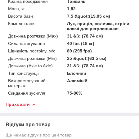
Країна походження
Тайвань
Маса, кг
1,92
Висота бази
7.5 &quot;(19.05 см)
Комплектація
Лук, приціл, поличка, стріли,
ключі для регулювання
Довжина розтяжки (Max)
31 &ß; (78.74 см)
Сила натягування
40 lbs (18 кг)
Швидкість пострілу, м/с
89 (295 fps)
Довжина розтяжки (Min)
25 &quot;(63.5 см)
Довжина (Axle to Axle)
31 &ß; (78.74 см)
Тип конструкції
Блочний
Використовуваний
Алюміній
матеріал
Скидання зусилля
75-80%
Приховати
Відгуки про товар
Ще немає відгуків про цей товар