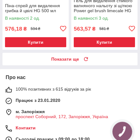
Гель для видалення стійкого
Піна-спрей для видалення
вапняного нальоту зі щіткою
грибка й цвілі HG 500 мл
Power gel brush limecale HG
250 мл
В наявності 2 од.
В наявності 3 од.
576,18
563,57
₴
₴
594 ₴
581 ₴
Купити
Купити
Показати ще
Про нас
100% позитивних з 615 відгуків за рік
Працює з 23.01.2020
м. Запоріжжя
проспект Соборний, 172, Запоріжжя, Україна
Контакти
Сьогодні працює з 09:00 до 18:00