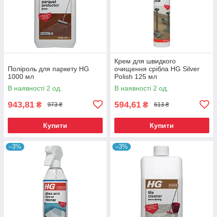
Крем для швидкого
Поліроль для паркету HG
очищення срібла HG Silver
1000 мл
Polish 125 мл
В наявності 2 од.
В наявності 2 од.
943,81
594,61
₴
₴
973 ₴
613 ₴
Купити
Купити
–3%
–3%