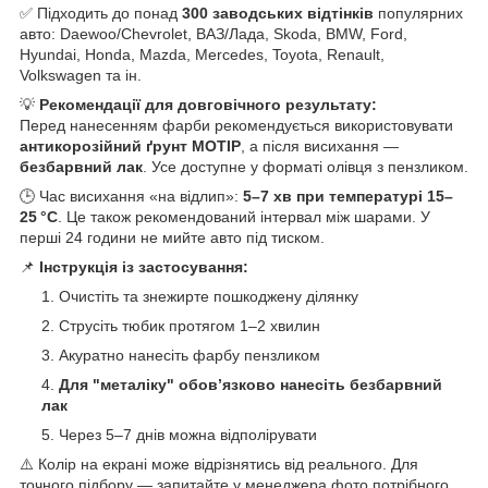
✅ Підходить до понад
300 заводських відтінків
популярних
авто: Daewoo/Chevrolet, ВАЗ/Лада, Skoda, BMW, Ford,
Hyundai, Honda, Mazda, Mercedes, Toyota, Renault,
Volkswagen та ін.
💡
Рекомендації для довговічного результату:
Перед нанесенням фарби рекомендується використовувати
антикорозійний ґрунт MOTIP
, а після висихання —
безбарвний лак
. Усе доступне у форматі олівця з пензликом.
🕒 Час висихання «на відлип»:
5–7 хв при температурі 15–
25 °C
. Це також рекомендований інтервал між шарами. У
перші 24 години не мийте авто під тиском.
📌
Інструкція із застосування:
Очистіть та знежирте пошкоджену ділянку
Струсіть тюбик протягом 1–2 хвилин
Акуратно нанесіть фарбу пензликом
Для "металіку" обов’язково нанесіть безбарвний
лак
Через 5–7 днів можна відполірувати
⚠️ Колір на екрані може відрізнятись від реального. Для
точного підбору — запитайте у менеджера фото потрібного