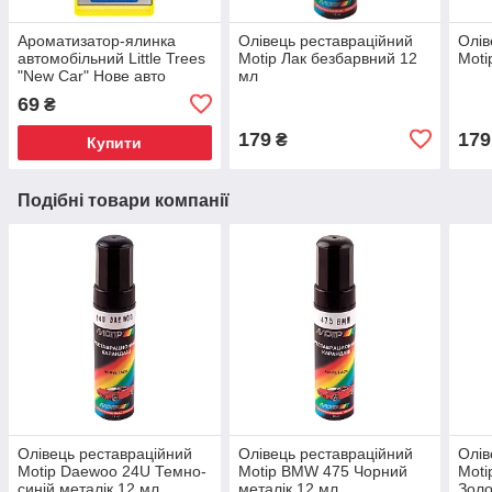
Ароматизатор-ялинка
Олівець реставраційний
Олів
автомобільний Little Trees
Motip Лак безбарвний 12
Moti
"New Car" Нове авто
мл
69
₴
179
179
₴
Купити
Подібні товари компанії
Олівець реставраційний
Олівець реставраційний
Олів
Motip Daewoo 24U Темно-
Motip BMW 475 Чорний
Moti
синій металік 12 мл
металік 12 мл
Золо