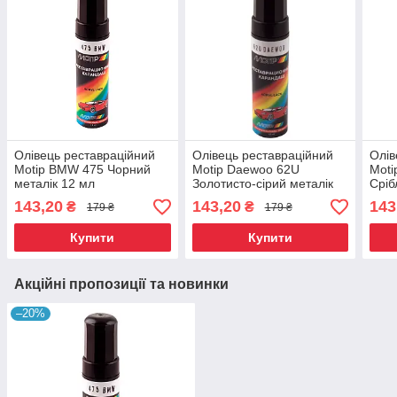
Олівець реставраційний
Олівець реставраційний
Олів
Motip BMW 475 Чорний
Motip Daewoo 62U
Moti
металік 12 мл
Золотисто-сірий металік
Сріб
12 мл
143,20
143,20
143
₴
₴
179 ₴
179 ₴
Купити
Купити
Акційні пропозиції та новинки
–20%