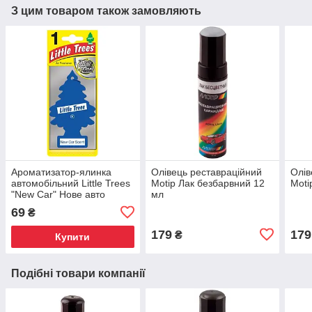
З цим товаром також замовляють
Ароматизатор-ялинка
Олівець реставраційний
Олів
автомобільний Little Trees
Motip Лак безбарвний 12
Moti
"New Car" Нове авто
мл
69
₴
179
179
₴
Купити
Подібні товари компанії