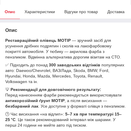
Опис
Характеристики
Відгуки про товар
Доставка
Опис
Реставраційний олівець MOTIP
— зручний засіб для
усунення дрібних подряпин і сколів на лакофарбовому
покритті автомобіля. У тюбику — акрилова фарба з
пензликом. Відмінна альтернатива дорогим візитам на СТО.
✅ Підходить до понад
300 заводських відтінків
популярних
авто: Daewoo/Chevrolet, ВАЗ/Лада, Skoda, BMW, Ford,
Hyundai, Honda, Mazda, Mercedes, Toyota, Renault,
Volkswagen та ін.
💡
Рекомендації для довговічного результату:
Перед нанесенням фарби рекомендується використовувати
антикорозійний ґрунт MOTIP
, а після висихання —
безбарвний лак
. Усе доступне у форматі олівця з пензликом.
🕒 Час висихання «на відлип»:
5–7 хв при температурі 15–
25 °C
. Це також рекомендований інтервал між шарами. У
перші 24 години не мийте авто під тиском.