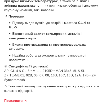
при
дуже низьких температурах
, а також за
різких і
змінних навантажень
— як при низьких обертах і високому
крутному моменті, так і навпаки.
📌
Переваги:
Підходить для вузлів, де потрібні мастила
GL-4 та
GL-5
Ефективний захист кольорових металів і
синхронізаторів
Висока
протизадирна та протизношувальна
стійкість
Надійна робота за екстремальних температур і
навантажень
🎯
Специфікації і допуски:
API GL-4 & GL-5 • MIL-L-2105D • MAN 3343 ML & SL
ZF TE-ML 01, 02B, 05, 07, 08, 16B, 16C, 16D, 17A, 17B • ZF
Synchromesh
⚠️ Зовнішній вигляд і маркування товару можуть відрізнятись
залежно від партії.
Приховати