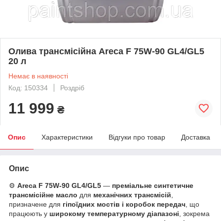
Олива трансмісійна Areca F 75W-90 GL4/GL5
20 л
Немає в наявності
Код: 150334
Роздріб
11 999
₴
Опис
Характеристики
Відгуки про товар
Доставка
Опис
⚙️
Areca F 75W-90 GL4/GL5
—
преміальне синтетичне
трансмісійне масло
для
механічних трансмісій
,
призначене для
гіпоїдних мостів і коробок передач
, що
працюють у
широкому температурному діапазоні
, зокрема