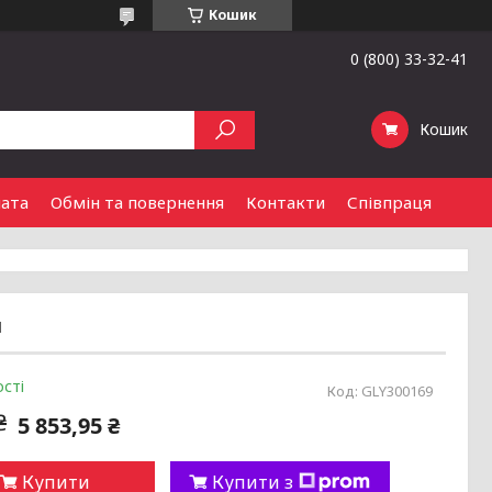
Кошик
0 (800) 33-32-41
Кошик
лата
Обмін та повернення
Контакти
Співпраця
л
сті
Код:
GLY300169
₴
5 853,95 ₴
Купити
Купити з