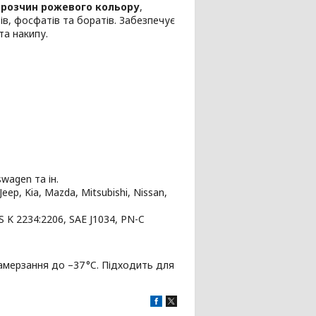
розчин рожевого кольору
,
тів, фосфатів та боратів. Забезпечує
 та накипу.
swagen та ін.
eep, Kia, Mazda, Mitsubishi, Nissan,
 K 2234:2206, SAE J1034, PN-C
амерзання до –37 °C. Підходить для