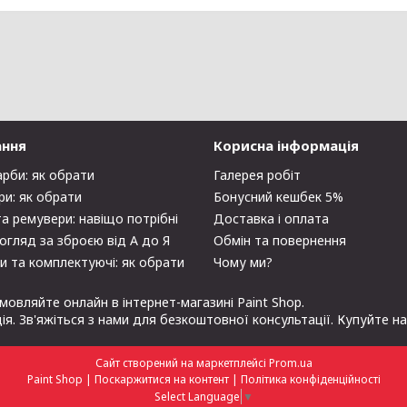
ання
Корисна інформація
арби: як обрати
Галерея робіт
ри: як обрати
Бонусний кешбек 5%
та ремувери: навіщо потрібні
Доставка і оплата
огляд за зброєю від А до Я
Обмін та повернення
и та комплектуючі: як обрати
Чому ми?
мовляйте онлайн в інтернет-магазині Paint Shop.
ція. Зв'яжіться з нами для безкоштовної консультації. Купуйте н
Сайт створений на маркетплейсі
Prom.ua
Paint Shop |
Поскаржитися на контент
|
Політика конфіденційності
Select Language
▼