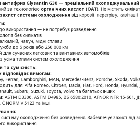
 антифриз Glysantin G30
—
преміальний охолоджувальний 
ний за технологією
органічних кислот (OAT)
. Не містить силіка
 захист системи охолодження
від корозії, перегріву, кавітації
ги:
 до використання — не потребує розведення
ологія без силікатів
алюміній, чавун, мідні сплави
лужби до 5 років або 250 000 км
й для сучасних легкових та вантажних автомобілів
 з усіма типами систем охолодження
 та сумісність:
/ відповідає вимогам:
ey, Ferrari, Lamborghini, MAN, Mercedes-Benz, Porsche, Skoda, Volk
дить для: Alfa Romeo, Citroen, Dacia, Fiat, Ford, Honda, Hyundai, J
nault, Subaru, Suzuki, Toyota, Volvo та багатьох інших.
и:
ASTM D3306, ASTM D4985, BS 6580:2010, AFNOR NFR 15-601, JIS
, ÖNORM V 5123 та інші.
ування:
 систему охолодження без розведення. Забезпечує захист від з
го використання.