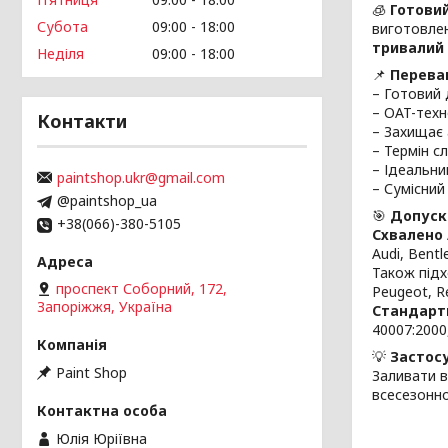
🧊
Готовий
Субота
09:00
18:00
виготовле
тривалий
Неділя
09:00
18:00
📌
Перева
– Готовий
– OAT-техн
Контакти
– Захищає 
– Термін с
– Ідеальни
paintshop.ukr@gmail.com
– Сумісний
@paintshop_ua
🎯
Допуски
+38(066)-380-5105
Схвалено 
Audi, Bentl
Також підхо
проспект Соборний, 172,
Peugeot, Re
Запоріжжя, Україна
Стандарт
40007:2000
💡
Застос
Paint Shop
Заливати в
всесезонно
Юлія Юріївна