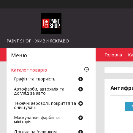
PAINT SHOP - ЖИВИ ЯСКРАВО
Головна
Ка
Каталог товарів
Графіті та творчість
Антифри
Автофарби, автохімія та
догляд за авто
Технічні аерозолі, покриття та
очищувачі
Маскувальні фарби та
мілітарія
Догляд за будинком