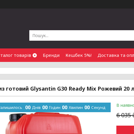
талог товарів
Бренди
Кешбек 5%!
Доставка та оп
з готовий Glysantin G30 Ready Mix Рожевий 20 
В наявно
0
0
0
0
0
0
0
0
Залишилось
Днів
Годин
Хвилин
Секунд
6 035 