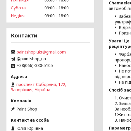
Chamaeleo
Субота
09:00
18:00
автомобілі
Неділя
09:00
18:00
Забез
ультраф
Відрі
Призн
Контакти
Увага!
Це 
рецептуро
paintshop.ukr@gmail.com
Фарба
@paintshop_ua
пропорц
+38(066)-380-5105
Нанос
Не по
від версі
Не пі
проспект Соборний, 172,
Запоріжжя, Україна
Спосіб за
Очист
Зміша
Paint Shop
За необ
❗️ Життє
Нанос
Параметр
Юлія Юріївна