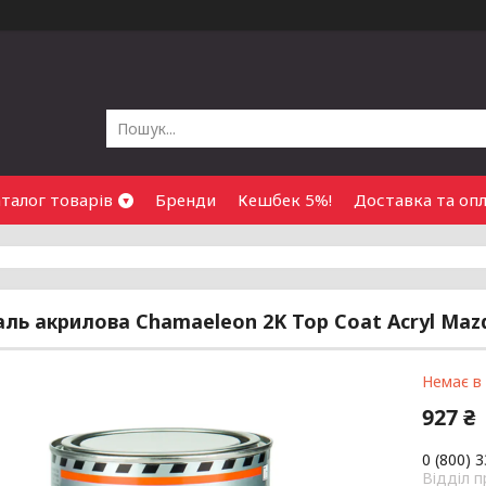
талог товарів
Бренди
Кешбек 5%!
Доставка та оп
ль акрилова Chamaeleon 2K Top Coat Acryl Maz
Немає в
927 ₴
0 (800) 
Відділ 