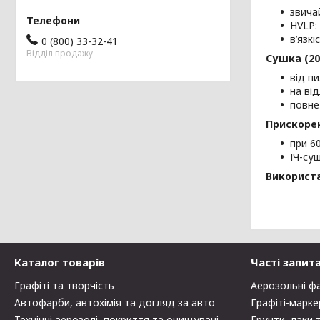
звича
HVLP: 
в’язкі
0 (800) 33-32-41
Відділ продажу
Сушка (20
від п
на від
повне
Прискоре
при 6
ІЧ-су
Використа
Каталог товарів
Часті запит
Графіті та творчість
Аерозольні ф
Автофарби, автохімія та догляд за авто
Графіті-марке
Технічні аерозолі, покриття та очищувачі
Грунти, лаки 