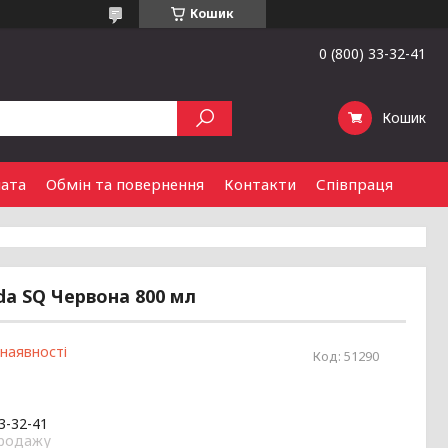
Кошик
0 (800) 33-32-41
Кошик
лата
Обмін та повернення
Контакти
Співпраця
da SQ Червона 800 мл
 наявності
Код:
51290
33-32-41
продажу