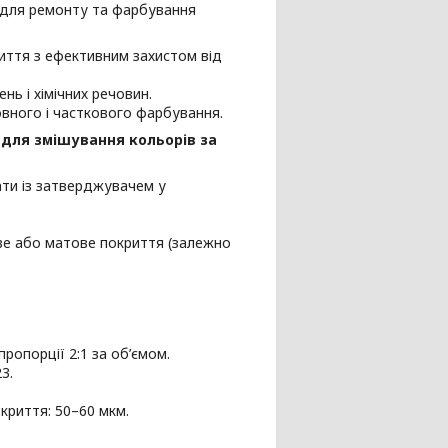
для ремонту та фарбування
риття з ефективним захистом від
нь і хімічних речовин.
овного і часткового фарбування.
 для змішування кольорів за
ати із затверджувачем у
еве або матове покриття (залежно
ропорції 2:1 за об’ємом.
3.
криття: 50–60 мкм.