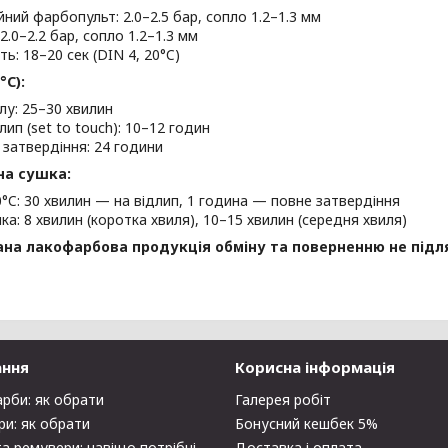
йний фарбопульт: 2.0–2.5 бар, сопло 1.2–1.3 мм
2.0–2.2 бар, сопло 1.2–1.3 мм
сть: 18–20 сек (DIN 4, 20°C)
°C):
илу: 25–30 хвилин
лип (set to touch): 10–12 годин
 затвердіння: 24 години
на сушка:
0°C: 30 хвилин — на відлип, 1 година — повне затвердіння
шка: 8 хвилин (коротка хвиля), 10–15 хвилин (середня хвиля)
на лакофарбова продукція обміну та поверненню не підля
ання
Корисна інформація
арби: як обрати
Галерея робіт
ри: як обрати
Бонусний кешбек 5%
та ремувери: навіщо потрібні
Доставка і оплата