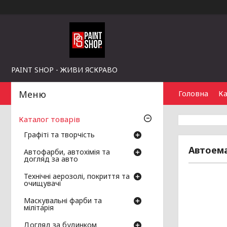
PAINT SHOP - ЖИВИ ЯСКРАВО
Головна
Ка
Каталог товарів
Графіті та творчість
Автоема
Автофарби, автохімія та
догляд за авто
Технічні аерозолі, покриття та
очищувачі
Маскувальні фарби та
мілітарія
Догляд за будинком