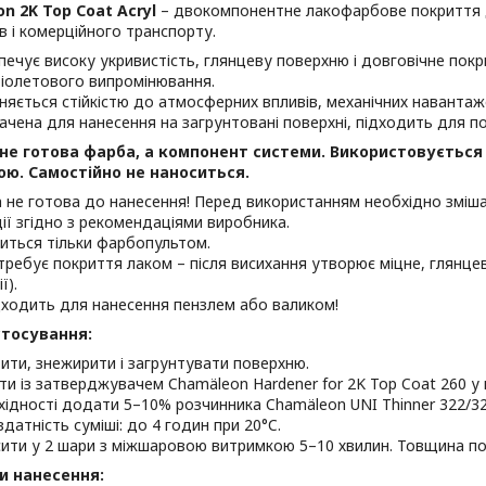
n 2K Top Coat Acryl
– двокомпонентне лакофарбове покриття 
в і комерційного транспорту.
печує високу укривистість, глянцеву поверхню і довговічне пок
іолетового випромінювання.
зняється стійкістю до атмосферних впливів, механічних навантаже
ачена для нанесення на загрунтовані поверхні, підходить для п
не готова фарба, а компонент системи. Використовується
ю. Самостійно не наноситься.
 не готова до нанесення! Перед використанням необхідно зміш
ії згідно з рекомендаціями виробника.
иться тільки фарбопультом.
требує покриття лаком – після висихання утворює міцне, глянц
ї).
дходить для нанесення пензлем або валиком!
стосування:
ити, знежирити і загрунтувати поверхню.
ти із затверджувачем Chamäleon Hardener for 2K Top Coat 260 у п
хідності додати 5–10% розчинника Chamäleon UNI Thinner 322/32
здатність суміші: до 4 годин при 20°C.
ити у 2 шари з міжшаровою витримкою 5–10 хвилин. Товщина по
и нанесення: