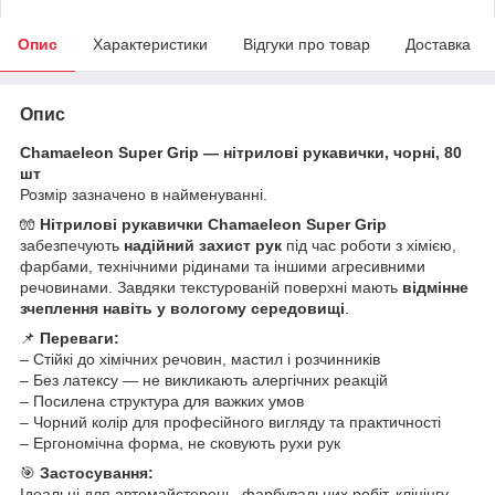
Опис
Характеристики
Відгуки про товар
Доставка
Опис
Chamaeleon Super Grip — нітрилові рукавички, чорні, 80
шт
Розмір зазначено в найменуванні.
🧤
Нітрилові рукавички Chamaeleon Super Grip
забезпечують
надійний захист рук
під час роботи з хімією,
фарбами, технічними рідинами та іншими агресивними
речовинами. Завдяки текстурованій поверхні мають
відмінне
зчеплення навіть у вологому середовищі
.
📌
Переваги:
– Стійкі до хімічних речовин, мастил і розчинників
– Без латексу — не викликають алергічних реакцій
– Посилена структура для важких умов
– Чорний колір для професійного вигляду та практичності
– Ергономічна форма, не сковують рухи рук
🎯
Застосування:
Ідеальні для автомайстерень, фарбувальних робіт, клінінгу,