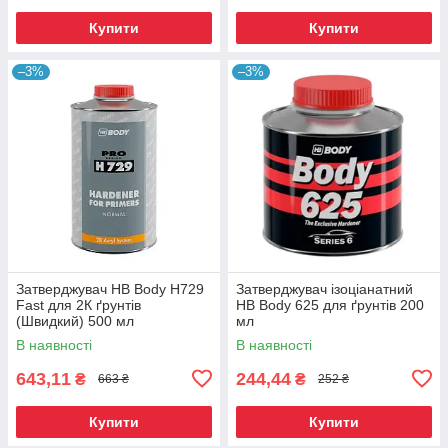
Купити
Купити
–3%
–3%
Затверджувач HB Body H729
Затверджувач ізоціанатний
Fast для 2К ґрунтів
HB Body 625 для ґрунтів 200
(Швидкий) 500 мл
мл
В наявності
В наявності
643,11
244,44
₴
₴
663 ₴
252 ₴
Купити
Купити