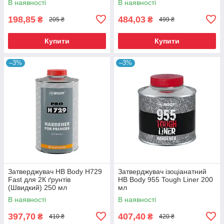
В наявності
В наявності
198,85
484,03
₴
₴
205 ₴
499 ₴
Купити
Купити
–3%
–3%
Затверджувач HB Body H729
Затверджувач ізоціанатний
Fast для 2К ґрунтів
HB Body 955 Tough Liner 200
(Швидкий) 250 мл
мл
В наявності
В наявності
397,70
407,40
₴
₴
410 ₴
420 ₴