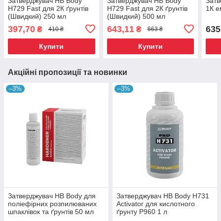
Затверджувач HB Body
Затверджувач HB Body
Затв
H729 Fast для 2К ґрунтів
H729 Fast для 2К ґрунтів
1К е
(Швидкий) 250 мл
(Швидкий) 500 мл
397,70
643,11
635
₴
₴
410 ₴
663 ₴
Купити
Купити
Акційні пропозиції та новинки
–3%
–3%
Затверджувач HB Body для
Затверджувач HB Body H731
поліефірних розпилюваних
Activator для кислотного
шпаклівок та ґрунтів 50 мл
ґрунту P960 1 л