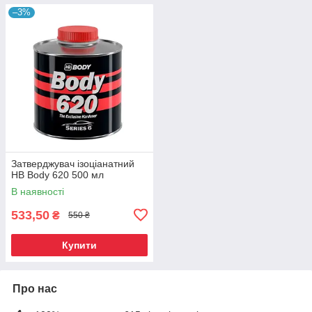
–3%
Затверджувач ізоціанатний
HB Body 620 500 мл
В наявності
533,50
₴
550 ₴
Купити
Про нас