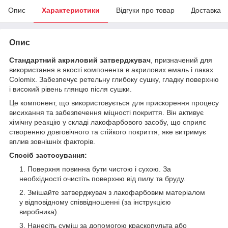
Опис
Характеристики
Відгуки про товар
Доставка
Опис
Стандартний акриловий затверджувач
, призначений для
використання в якості компонента в акрилових емаль і лаках
Colomix. Забезпечує ретельну глибоку сушку, гладку поверхню
і високий рівень глянцю після сушки.
Це компонент, що використовується для прискорення процесу
висихання та забезпечення міцності покриття. Він активує
хімічну реакцію у складі лакофарбового засобу, що сприяє
створенню довговічного та стійкого покриття, яке витримує
вплив зовнішніх факторів.
Спосіб застосування:
Поверхня повинна бути чистою і сухою. За
необхідності очистіть поверхню від пилу та бруду.
Змішайте затверджувач з лакофарбовим матеріалом
у відповідному співвідношенні (за інструкцією
виробника).
Нанесіть суміш за допомогою краскопульта або