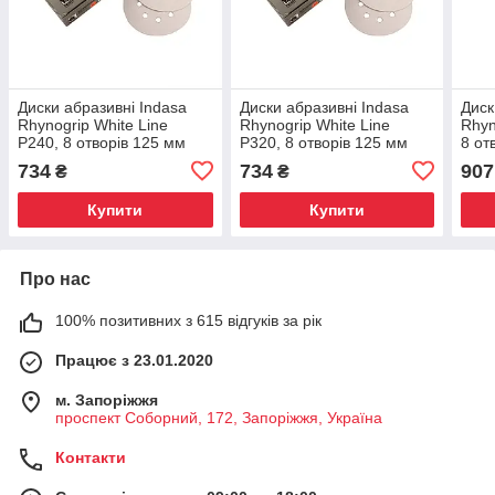
Диски абразивні Indasa
Диски абразивні Indasa
Диск
Rhynogrip White Line
Rhynogrip White Line
Rhyn
P240, 8 отворів 125 мм
P320, 8 отворів 125 мм
8 от
734
734
907
₴
₴
Купити
Купити
Про нас
100% позитивних з 615 відгуків за рік
Працює з 23.01.2020
м. Запоріжжя
проспект Соборний, 172, Запоріжжя, Україна
Контакти