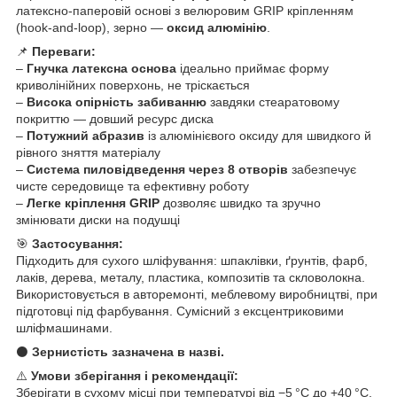
латексно-паперовій основі з велюровим GRIP кріпленням
(hook-and-loop), зерно —
оксид алюмінію
.
📌
Переваги:
–
Гнучка латексна основа
ідеально приймає форму
криволінійних поверхонь, не тріскається
–
Висока опірність забиванню
завдяки стеаратовому
покриттю — довший ресурс диска
–
Потужний абразив
із алюмінієвого оксиду для швидкого й
рівного зняття матеріалу
–
Система пиловідведення через 8 отворів
забезпечує
чисте середовище та ефективну роботу
–
Легке кріплення GRIP
дозволяє швидко та зручно
змінювати диски на подушці
🎯
Застосування:
Підходить для сухого шліфування: шпаклівки, ґрунтів, фарб,
лаків, дерева, металу, пластика, композитів та скловолокна.
Використовується в авторемонті, меблевому виробництві, при
підготовці під фарбування. Сумісний з ексцентриковими
шліфмашинами.
⚫
Зернистість зазначена в назві.
⚠️
Умови зберігання і рекомендації:
Зберігати в сухому місці при температурі від −5 °C до +40 °C.