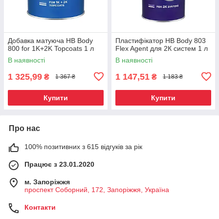
Добавка матуюча HB Body
Пластифікатор HB Body 803
800 for 1K+2K Topcoats 1 л
Flex Agent для 2К систем 1 л
В наявності
В наявності
1 325,99
1 147,51
₴
₴
1 367 ₴
1 183 ₴
Купити
Купити
Про нас
100% позитивних з 615 відгуків за рік
Працює з 23.01.2020
м. Запоріжжя
проспект Соборний, 172, Запоріжжя, Україна
Контакти