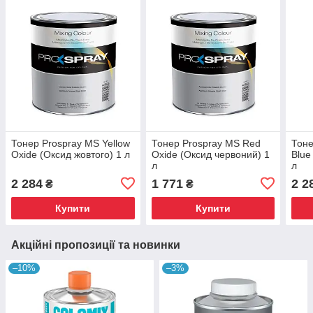
Тонер Prospray MS Yellow
Тонер Prospray MS Red
Тоне
Oxide (Оксид жовтого) 1 л
Oxide (Оксид червоний) 1
Blue
л
л
2 284
1 771
2 2
₴
₴
Купити
Купити
Акційні пропозиції та новинки
–10%
–3%