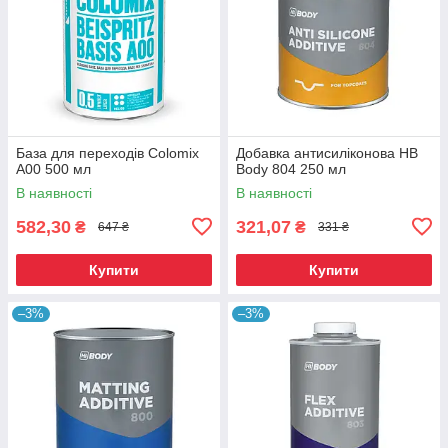
База для переходів Colomix
Добавка антисиліконова HB
A00 500 мл
Body 804 250 мл
В наявності
В наявності
582,30
321,07
₴
₴
647 ₴
331 ₴
Купити
Купити
–3%
–3%