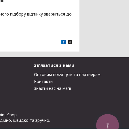
пан
ного підбору відтінку зверніться до
Зв'язатися з нами
Оптовим покупцям та партнерам
Контакти
Знайти нас на мапі
int Shop.
адійно, швидко та зручно.
КНОПКА
ЗВ'ЯЗКУ