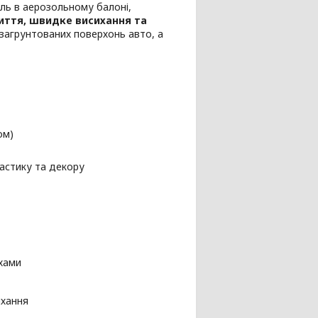
ль в аерозольному балоні,
иття, швидке висихання та
загрунтованих поверхонь авто, а
ом)
ластику та декору
хами
ихання