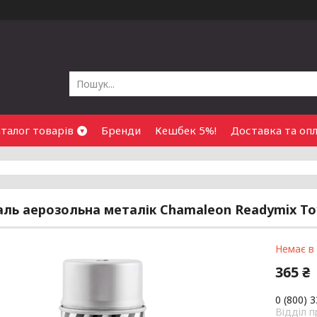
талог товарів
Бренди
Кешбек 5%!
Доставка та оп
ль аерозольна металік Chamaleon Readymix Toy
Немає в
365 ₴
0 (800) 
Відділ 