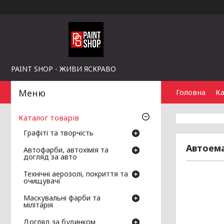
PAINT SHOP - ЖИВИ ЯСКРАВО
Головна
Ка
Каталог товарів
Графіті та творчість
Автоема
Автофарби, автохімія та
догляд за авто
Технічні аерозолі, покриття та
очищувачі
Маскувальні фарби та
мілітарія
Догляд за будинком