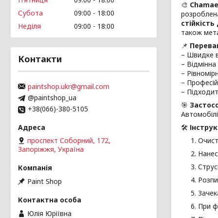
🎨
Chamae
Субота
09:00
18:00
розроблен
стійкість
Неділя
09:00
18:00
також мета
📌
Перева
– Швидке в
Контакти
– Відмінна
– Рівномір
– Професій
paintshop.ukr@gmail.com
– Підходит
@paintshop_ua
🎯
Застос
+38(066)-380-5105
Автомобілі
🛠
Інструк
проспект Соборний, 172,
Очист
Запоріжжя, Україна
Нанес
Струс
Розпи
Paint Shop
Зачек
При ф
Юлія Юріївна