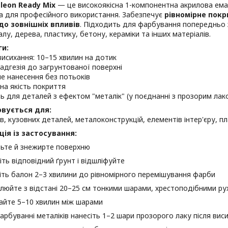
leon Ready Mix
— це високоякісна 1-компонентна акрилова ема
а для професійного використання. Забезпечує
рівномірне покр
 до зовнішніх впливів
. Підходить для фарбування попередньо 
лу, дерева, пластику, бетону, кераміки та інших матеріалів.
ги:
исихання: 10–15 хвилин на дотик
 адгезія до загрунтованої поверхні
не нанесення без потьоків
на якість покриття
ь для деталей з ефектом "металік" (у поєднанні з прозорим лак
овується для:
в, кузовних деталей, металоконструкцій, елементів інтер'єру, п
ція із застосування:
ьте й знежирте поверхню
іть відповідний ґрунт і відшліфуйте
іть балон 2–3 хвилини до рівномірного перемішування фарби
люйте з відстані 20–25 см тонкими шарами, хрестоподібними ру
айте 5–10 хвилин між шарами
арбуванні металіків нанесіть 1–2 шари прозорого лаку після вис