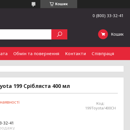
Кошик
0 (800) 33-32-41
Кошик
лата
Обмін та повернення
Контакти
Співпраця
ota 199 Срібляста 400 мл
 наявності
Код:
199Toyota/400CH
33-32-41
продажу