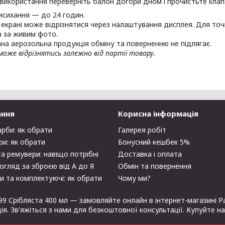
 використання переверніть балон догори дном і прочистьте кла
исихання — до 24 годин.
а екрані може відрізнятися через налаштування дисплея. Для точ
 за живим фото.
на аерозольна продукція обміну та поверненню не підлягає.
оже відрізнятись залежно від партії товару.
ання
Корисна інформація
арби: як обрати
Галерея робіт
ри: як обрати
Бонусний кешбек 5%
та ремувери: навіщо потрібні
Доставка і оплата
огляд за зброєю від А до Я
Обмін та повернення
и та комплектуючі: як обрати
Чому ми?
 Срібляста 400 мл — замовляйте онлайн в інтернет-магазині Pa
ція. Зв'яжіться з нами для безкоштовної консультації. Купуйте н