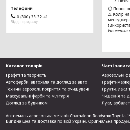
Після
⏱ Повне в
⚠️ Колір н
0 (800) 33-32-41
менеджера
Відділ продажу
❗Використа
Етикетка м
Каталог товарів
Часті запит
Графіті та творчість
Аерозольні ф
Автофарби, автохімія та догляд за авто
Графіті-марке
Технічні аерозолі, покриття та очищувачі
Грунти, лаки 
Маскувальні фарби та мілітарія
Чищення та д
Догляд за будинком
Луки, арбалет
Автоемаль аерозольна металік Chamaleon Readymix Toyota 199
Вигідна ціна та доставка по всій Україні. Оригінальна продук