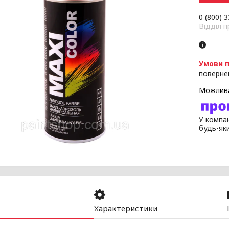
0 (800) 
Відділ 
поверне
У компан
будь-як
Характеристики