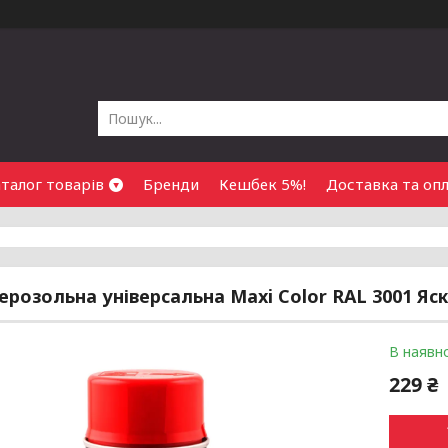
талог товарів
Бренди
Кешбек 5%!
Доставка та оп
ерозольна універсальна Maxi Color RAL 3001 Яc
В наявно
229 ₴