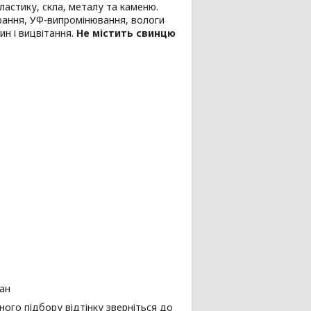
астику, скла, металу та каменю.
ирання, УФ-випромінювання, вологи
ин і вицвітання.
Не містить свинцю
пан
ного підбору відтінку зверніться до