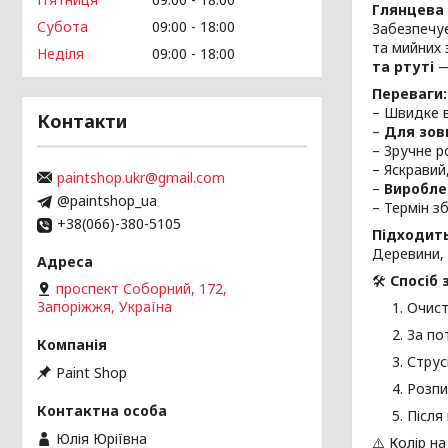
Глянцева 
Субота
09:00
18:00
Забезпечу
та мийних 
Неділя
09:00
18:00
та ртуті
—
Переваги:
– Швидке в
Контакти
–
Для зовн
– Зручне р
– Яскравий,
paintshop.ukr@gmail.com
–
Виробле
@paintshop_ua
– Термін з
+38(066)-380-5105
Підходить
Деревини, 
🛠
Спосіб 
проспект Соборний, 172,
Запоріжжя, Україна
Очист
За по
Струс
Paint Shop
Розпи
Після
Юлія Юріївна
⚠️ Колір н