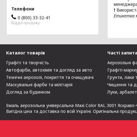
менеджера
❗ Використ
Етикетка м
0 (800) 33-32-41
Відділ продажу
Каталог товарів
Часті запит
Графіті та творчість
Аерозольні ф
Автофарби, автохімія та догляд за авто
Графіті-марке
Технічні аерозолі, покриття та очищувачі
Грунти, лаки 
Маскувальні фарби та мілітарія
Чищення та д
Догляд за будинком
Луки, арбалет
Емаль аерозольна універсальна Maxi Color RAL 3001 Яcкраво-
Вигідна ціна та доставка по всій Україні. Оригінальна продук