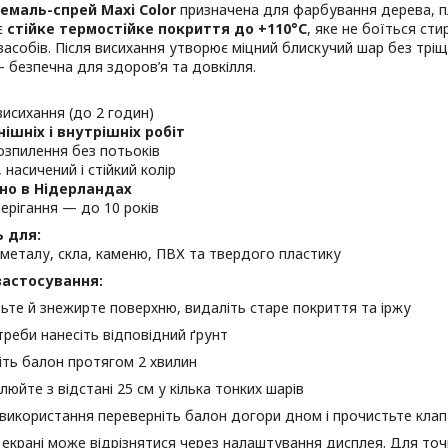
емаль-спрей Maxi Color
призначена для фарбування дерева, пл
є
стійке термостійке покриття до +110°C
, яке не боїться ст
засобів. Після висихання утворює міцний блискучий шар без тріщ
 безпечна для здоров’я та довкілля.
исихання (до 2 годин)
ішніх і внутрішніх робіт
озпилення без потьоків
 насичений і стійкий колір
но в Нідерландах
берігання — до 10 років
 для:
металу, скла, каменю, ПВХ та твердого пластику
застосування:
ьте й знежирте поверхню, видаліть старе покриття та іржу
треби нанесіть відповідний ґрунт
іть балон протягом 2 хвилин
люйте з відстані 25 см у кілька тонких шарів
 використання переверніть балон догори дном і прочистьте кла
а екрані може відрізнятися через налаштування дисплея. Для точ