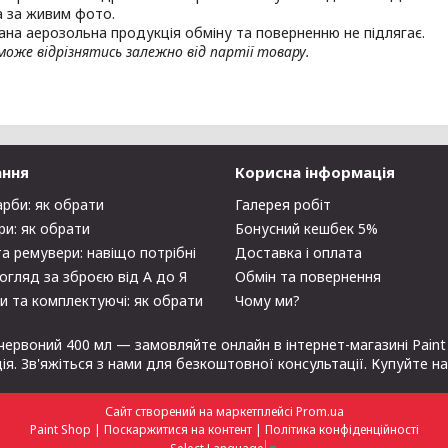
 за живим фото.
ана аерозольна продукція обміну та поверненню не підлягає.
оже відрізнятись залежно від партії товару.
ання
Корисна інформація
арби: як обрати
Галерея робіт
ри: як обрати
Бонусний кешбек 5%
та ремувери: навіщо потрібні
Доставка і оплата
огляд за зброєю від А до Я
Обмін та повернення
и та комплектуючі: як обрати
Чому ми?
червоний 400 мл — замовляйте онлайн в інтернет-магазині Paint
ція. Зв'яжіться з нами для безкоштовної консультації. Купуйте н
Сайт створений на маркетплейсі
Prom.ua
Paint Shop |
Поскаржитися на контент
|
Політика конфіденційності