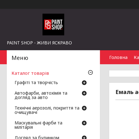
PAINT SHOP - ЖИВИ ЯСКРАВО
Головна
Ка
Каталог товарів
Графіті та творчість
Емаль а
Автофарби, автохімія та
догляд за авто
Технічні аерозолі, покриття та
очищувачі
Маскувальні фарби та
мілітарія
Догляд за будинком