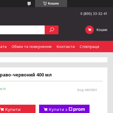
Кошик
0 (800) 33-32-41
Кошик
лата
Обмін та повернення
Контакти
Співпраця
краво-червоний 400 мл
сті
Код:
MX3001
Купити
Купити з