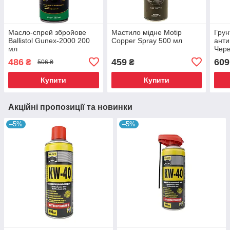
Масло-спрей збройове
Мастило мідне Motip
Грун
Ballistol Gunex-2000 200
Copper Spray 500 мл
анти
мл
Черв
486
459
609
₴
₴
506 ₴
Купити
Купити
Акційні пропозиції та новинки
–5%
–5%