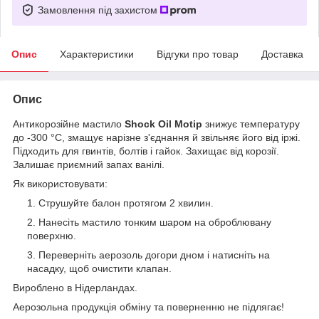
Замовлення під захистом
Опис
Характеристики
Відгуки про товар
Доставка
Опис
Антикорозійне мастило
Shock Oil Motip
знижує температуру
до -300 °C, змащує нарізне з'єднання й звільняє його від іржі.
Підходить для гвинтів, болтів і гайок. Захищає від корозії.
Залишає приємний запах ванілі.
Як використовувати:
Струшуйте балон протягом 2 хвилин.
Нанесіть мастило тонким шаром на оброблювану
поверхню.
Переверніть аерозоль догори дном і натисніть на
насадку, щоб очистити клапан.
Вироблено в Нідерландах.
Аерозольна продукція обміну та поверненню не підлягає!