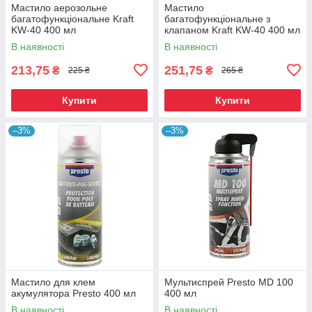
Мастило аерозольне
Мастило
багатофункціональне Kraft
багатофункціональне з
KW-40 400 мл
клапаном Kraft KW-40 400 мл
В наявності
В наявності
213,75
251,75
₴
₴
225 ₴
265 ₴
Купити
Купити
–3%
–3%
Мастило для клем
Мультиспрей Presto MD 100
акумулятора Presto 400 мл
400 мл
В наявності
В наявності