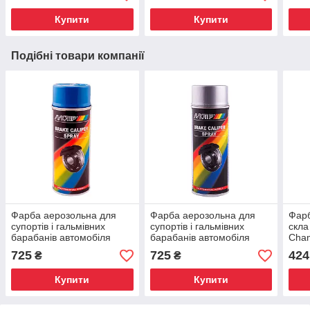
Купити
Купити
Подібні товари компанії
Фарба аерозольна для
Фарба аерозольна для
Фарб
супортів і гальмівних
супортів і гальмівних
скла
барабанів автомобіля
барабанів автомобіля
Cham
Motip Brake Caliper Синя
Motip Brake Caliper Срібло
Pain
725
725
424
₴
₴
400 мл
400 мл
Купити
Купити