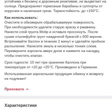
устойчива к бензину и дорожным реактивам, не выцветает на
солнце. Предохраняет тормозные барабаны и суппорты от
коррозии и налипания грязи. Термостойкость: до +150°С.
Как использовать:
Очистите и обезжирьте обрабатываемую поверхность.
При необходимости удалите старую краску и ржавчину.
Нанести слой грунта Motip и оставьте просохнуть. После
сушки отшлифуйте грунт наждачной бумагой с 600 зерном.
Встряхивайте баллон в течение 2 минут и сделайте пробное
распыление. Нанесите эмаль в несколько тонких слоев.
Переверните аэрозоль вверх дном и нажмите на насадку,
чтобы очистить клапан.
Срок годности: 10 лет при хранении баллона при
температуре от +10 до +25°C. Произведено в Германии.
Использованная аэрозольная продукция обмену и возврату
не подлежит!
Приховати
Характеристики