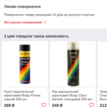
Умови повернення
Повернення товару впродовж 14 днів за рахунок покупця
Всі умови повернення
З цим товаром також замовляють
Грунт аерозольний
Лак аерозольний
Зне
акриловий Motip Primer
акриловий Motip Clear
Cham
чорний 500 мл
Varnish глянцевий 500 мл
Remo
389
349
312
₴
₴