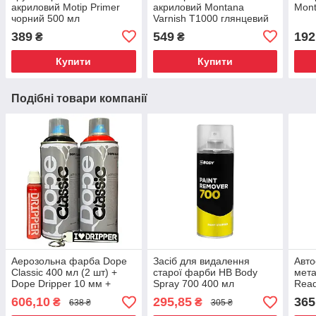
акриловий Motip Primer
акриловий Montana
Mont
чорний 500 мл
Varnish T1000 глянцевий
400 мл
389
549
192
₴
₴
Купити
Купити
Подібні товари компанії
Аерозольна фарба Dope
Засіб для видалення
Авто
Classic 400 мл (2 шт) +
старої фарби HB Body
мета
Dope Dripper 10 мм +
Spray 700 400 мл
Rea
Брелок "I love Dripper"
400 
606,10
295,85
365
₴
₴
638 ₴
305 ₴