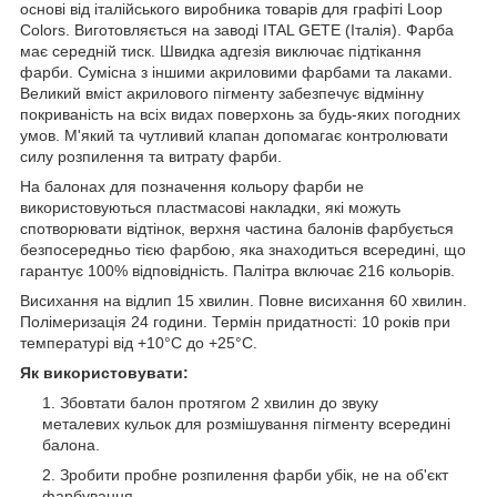
основі від італійського виробника товарів для графіті Loop
Colors. Виготовляється на заводі ITAL GETE (Італія). Фарба
має середній тиск. Швидка адгезія виключає підтікання
фарби. Сумісна з іншими акриловими фарбами та лаками.
Великий вміст акрилового пігменту забезпечує відмінну
покриваність на всіх видах поверхонь за будь-яких погодних
умов. М'який та чутливий клапан допомагає контролювати
силу розпилення та витрату фарби.
На балонах для позначення кольору фарби не
використовуються пластмасові накладки, які можуть
спотворювати відтінок, верхня частина балонів фарбується
безпосередньо тією фарбою, яка знаходиться всередині, що
гарантує 100% відповідність. Палітра включає 216 кольорів.
Висихання на відлип 15 хвилин. Повне висихання 60 хвилин.
Полімеризація 24 години. Термін придатності: 10 років при
температурі від +10°C до +25°C.
Як використовувати:
Збовтати балон протягом 2 хвилин до звуку
металевих кульок для розмішування пігменту всередині
балона.
Зробити пробне розпилення фарби убік, не на об'єкт
фарбування.