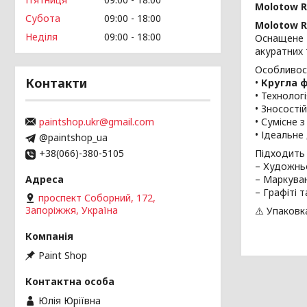
Molotow R
Субота
09:00
18:00
Molotow R
Неділя
09:00
18:00
Оснащене 
акуратних т
Особливост
Контакти
•
Кругла 
• Технолог
• Зносості
paintshop.ukr@gmail.com
• Сумісне 
• Ідеальне
@paintshop_ua
+38(066)-380-5105
Підходить 
– Художнь
– Маркува
– Графіті т
проспект Соборний, 172,
Запоріжжя, Україна
⚠️ Упаковк
Paint Shop
Юлія Юріївна