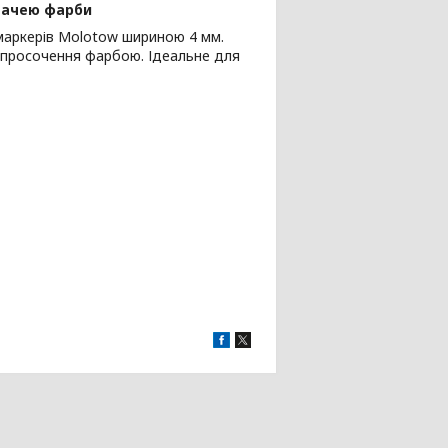
одачею фарби
маркерів Molotow шириною 4 мм.
е просочення фарбою. Ідеальне для