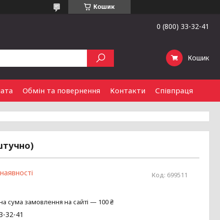
Кошик
0 (800) 33-32-41
Кошик
лата
Обмін та повернення
Контакти
Співпраця
штучно)
 наявності
Код:
699511
на сума замовлення на сайті — 100 ₴
33-32-41