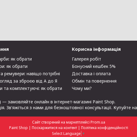
ання
Корисна інформація
арби: як обрати
Галерея робіт
ри: як обрати
Бонусний кешбек 5%
та ремувери: навіщо потрібні
Доставка і оплата
огляд за зброєю від А до Я
Обмін та повернення
и та комплектуючі: як обрати
Чому ми?
 — замовляйте онлайн в інтернет-магазині Paint Shop.
ція. Зв'яжіться з нами для безкоштовної консультації. Купуйте н
Сайт створений на маркетплейсі
Prom.ua
Paint Shop |
Поскаржитися на контент
|
Політика конфіденційності
Select Language
▼