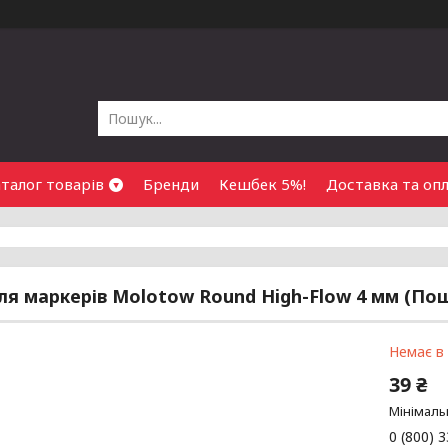
талог товарів
Бренди
Кешбек 5%!
Доставка та оп
я маркерів Molotow Round High-Flow 4 мм (По
Немає в
39 ₴
Мінімаль
0 (800) 