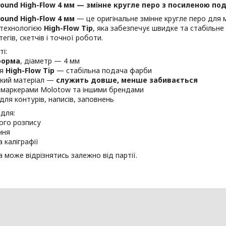
ound High-Flow 4 мм — змінне кругле перо з посиленою п
ound High-Flow 4 мм
— це оригінальне змінне кругле перо для 
технологією
High-Flow Tip
, яка забезпечує швидке та стабільн
егів, скетчів і точної роботи.
і:
форма
, діаметр — 4 мм
ія
High-Flow Tip
— стабільна подача фарби
йкий матеріал —
служить довше, менше забивається
з маркерами Molotow та іншими брендами
 для контурів, написів, заповнень
для:
ого розпису
ння
а каліграфії
а може відрізнятись залежно від партії.