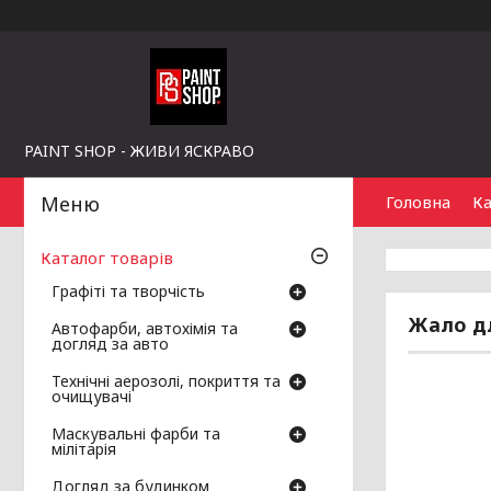
PAINT SHOP - ЖИВИ ЯСКРАВО
Головна
Ка
Каталог товарів
Графіті та творчість
Жало дл
Автофарби, автохімія та
догляд за авто
Технічні аерозолі, покриття та
очищувачі
Маскувальні фарби та
мілітарія
Догляд за будинком