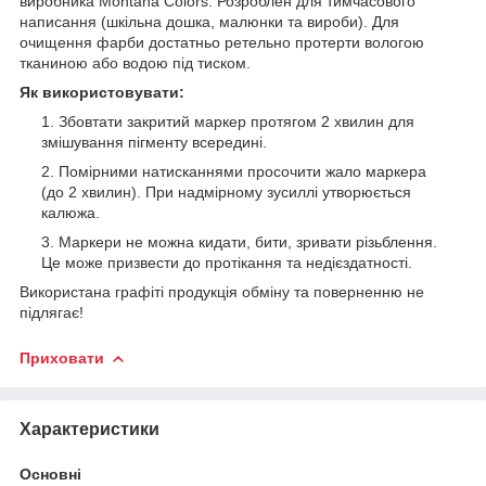
виробника Montana Colors. Розроблен для тимчасового
написання (шкільна дошка, малюнки та вироби). Для
очищення фарби достатньо ретельно протерти вологою
тканиною або водою під тиском.
Як використовувати:
Збовтати закритий маркер протягом 2 хвилин для
змішування пігменту всередині.
Помірними натисканнями просочити жало маркера
(до 2 хвилин). При надмірному зусиллі утворюється
калюжа.
Маркери не можна кидати, бити, зривати різьблення.
Це може призвести до протікання та недієздатності.
Використана графіті продукція обміну та поверненню не
підлягає!
Приховати
Характеристики
Основні