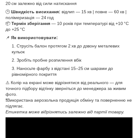
20 см залежно від сили натискання
🕒
Швидкість висихання:
відлип — 15 хв | повне — 60 хв |
полімеризація — 24 год
📦
Термін зберігання
— 10 років при температурі від +10 °C
до +25 °C
📌
Як використовувати:
Струсіть балон протягом 2 хв до дзвону металевих
кульок
Зробіть пробне розпилення вбік
Наносьте фарбу з відстані 15–25 см шарами до
рівномірного покриття
⚠️ Колір на екрані може відрізнятися від реального — для
точного підбору відтінку зверніться до менеджера за живим
фото.
❗Використана аерозольна продукція обміну та поверненню не
підлягає.
Етикетка може відрізнятись залежно від партії товару.