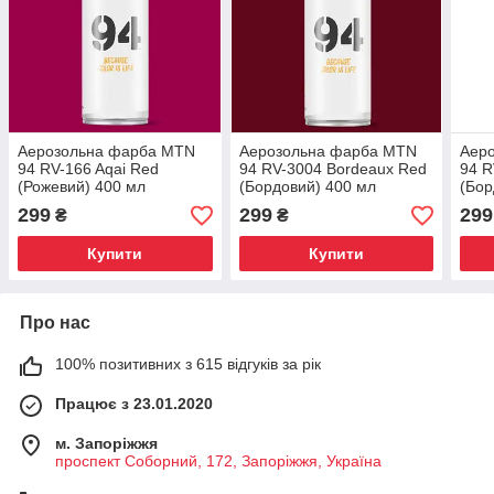
Аерозольна фарба MTN
Аерозольна фарба MTN
Аер
94 RV-166 Aqai Red
94 RV-3004 Bordeaux Red
94 R
(Рожевий) 400 мл
(Бордовий) 400 мл
(Бор
299
299
299
₴
₴
Купити
Купити
Про нас
100% позитивних з 615 відгуків за рік
Працює з 23.01.2020
м. Запоріжжя
проспект Соборний, 172, Запоріжжя, Україна