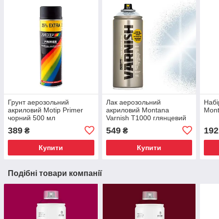
Грунт аерозольний
Лак аерозольний
Набі
акриловий Motip Primer
акриловий Montana
Mont
чорний 500 мл
Varnish T1000 глянцевий
400 мл
389
549
192
₴
₴
Купити
Купити
Подібні товари компанії