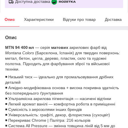
Доступна доставка
Опис
Характеристики
Відгуки про товар
Доставка
Опис
MTN 94 400 мл
— серія
матових
акрилових фарб від
Montana Colors
(Барселона, Іспанія) для твердих поверхонь:
метал, бетон, цегла, дерево, пластик, скло та художні
полотна. Підходить для фарбування зброї та військової
техніки.
◾ Низький тиск — ідеально для промальовування дрібних
деталей
◾ Алкідно-модифікована основа + висока покривна здатність
без попереднього ґрунтування
◾ Ультраякісна акрилова пігментація — насичені відтінки
◾ Легкий аромат ванілі — комфортна робота в приміщенні
◾ Сумісність з аерозолями інших брендів
◾ Універсальність: графіті, декор, флористика (сухоцвіт)
◾ Перекриває Chrome | Палітра: 216 кольорів
◾ Система All Pressure — змінна товщина ліній від 5 мм до