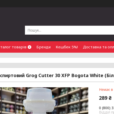
талог товарів
Бренди
Кешбек 5%!
Доставка та оп
спиртовий Grog Cutter 30 XFP Bogota White (Біл
Немає в
289 ₴
0 (800) 
Відділ 