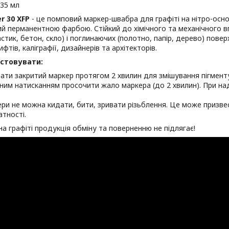
 35 мл
r 30 XFP
- це помповий маркер-швабра для графіті на нітро-осно
й перманентною фарбою. Стійкий до хімічного та механічного в
астик, бетон, скло) і поглинаючих (полотно, папір, дерево) пове
ифтів, каліграфії, дизайнерів та архітекторів.
стовувати:
ати закритий маркер протягом 2 хвилин для змішування пігменту
ним натисканням просочити жало маркера (до 2 хвилин). При на
ри не можна кидати, бити, зривати різьблення. Це може призве
атності.
а графіті продукція обміну та поверненню не підлягає!