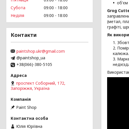
об'єм
Субота
09:00
18:00
Grog Cutte
Неділя
09:00
18:00
заправлени
(метал, пл
графіті, шр
Контакти
Як викори
Збовт
Помір
paintshop.ukr@gmail.com
калюжа.
@paintshop_ua
Марке
+38(066)-380-5105
недієзд
Використан
проспект Соборний, 172,
Запоріжжя, Україна
Paint Shop
Юлія Юріївна