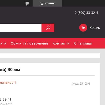
Кошик
0 (800) 33-32-41
Кошик
лата
Обмін та повернення
Контакти
Співпраця
ий) 30 мм
 наявності
Код:
551934
33-32-41
продажу