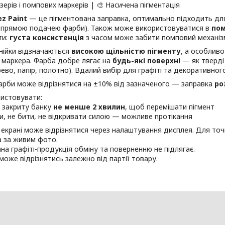
ізерів і помпових маркерів | 🎨 Насичена пігментація
ez Paint
— це пігментована заправка, оптимально підходить д
і прямою подачею фарби). Також може використовуватися в
пом
ти:
густа консистенція
з часом може забити помповий механіз
нійки відзначаються
високою щільністю пігменту
, а особлив
 маркера. Фарба добре лягає на
будь-які поверхні
— як тверді 
рево, папір, полотно). Вдалий вибір для графіті та декоративно
арби може відрізнятися на ±10% від зазначеного — заправка
ро
ристовувати:
 закриту банку
не менше 2 хвилин
, щоб перемішати пігмент
и, не бити, не відкривати силою — можливе протікання
а екрані може відрізнятися через налаштування дисплея. Для точ
 за живим фото.
на графіті-продукція обміну та поверненню не підлягає.
може відрізнятись залежно від партії товару.