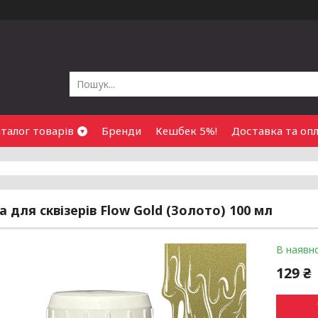
талог товарів
Бренди
Кешбек 5%!
Доставка та оп
а для сквізерів Flow Gold (Золото) 100 мл
В наявно
129 ₴