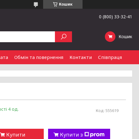
Кошик
0 (800) 33-32-41
Кошик
лата
Обмін та повернення
Контакти
Співпраця
сті 4 од.
Код:
555619
Купити
Купити з