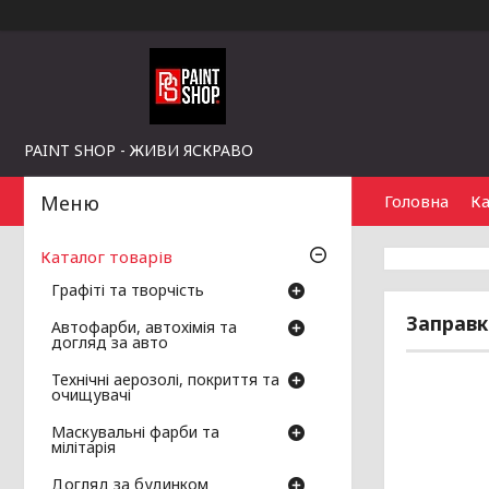
PAINT SHOP - ЖИВИ ЯСКРАВО
Головна
Ка
Каталог товарів
Графіті та творчість
Заправк
Автофарби, автохімія та
догляд за авто
Технічні аерозолі, покриття та
очищувачі
Маскувальні фарби та
мілітарія
Догляд за будинком