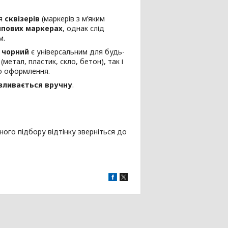
ля
сквізерів
(маркерів з м’яким
пових маркерах
, однак слід
м.
о
чорний
є універсальним для будь-
(метал, пластик, скло, бетон), так і
го оформлення.
зливається вручну
.
ного підбору відтінку зверніться до