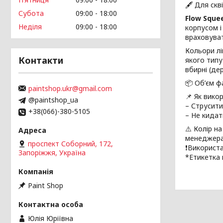
🖋️ Для скв
Субота
09:00
18:00
Flow Sque
Неділя
09:00
18:00
корпусом 
враховува
Кольори лі
Контакти
якого типу
вбирні (де
📦 Об’єм ф
paintshop.ukr@gmail.com
📌 Як вико
@paintshop_ua
– Струсити
+38(066)-380-5105
– Не кидат
⚠️ Колір н
менеджера
проспект Соборний, 172,
❗Використа
Запоріжжя, Україна
*Етикетка 
Paint Shop
Юлія Юріївна