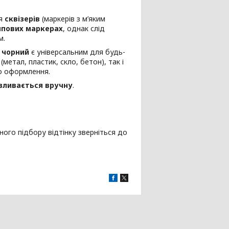
ля
сквізерів
(маркерів з м’яким
пових маркерах
, однак слід
м.
о
чорний
є універсальним для будь-
(метал, пластик, скло, бетон), так і
го оформлення.
зливається вручну
.
ного підбору відтінку зверніться до