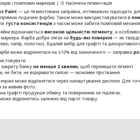
ізерів і помпових маркерів | 🎨 Насичена пігментація
ez Paint
— це пігментована заправка, оптимально підходить д
і прямою подачею фарби). Також може використовуватися в
пом
ти:
густа консистенція
з часом може забити помповий механіз
нійки відзначаються
високою щільністю пігменту
, а особлив
 маркера. Фарба добре лягає на
будь-які поверхні
— як тверді 
рево, папір, полотно). Вдалий вибір для графіті та декоративно
арби може відрізнятися на ±10% від зазначеного — заправка
ро
ристовувати:
 закриту банку
не менше 2 хвилин
, щоб перемішати пігмент
и, не бити, не відкривати силою — можливе протікання
а екрані може відрізнятися через налаштування дисплея. Для точ
 за живим фото.
на графіті-продукція обміну та поверненню не підлягає.
може відрізнятись залежно від партії товару.