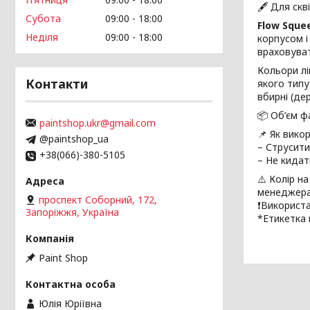
🖋️ Для скв
Субота
09:00
18:00
Flow Sque
Неділя
09:00
18:00
корпусом 
враховува
Кольори лі
Контакти
якого типу
вбирні (де
📦 Об’єм ф
paintshop.ukr@gmail.com
📌 Як вико
@paintshop_ua
– Струсити
+38(066)-380-5105
– Не кидат
⚠️ Колір н
менеджера
проспект Соборний, 172,
❗Використа
Запоріжжя, Україна
*Етикетка 
Paint Shop
Юлія Юріївна