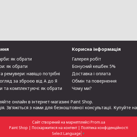
ання
Корисна інформація
арби: як обрати
Галерея робіт
ри: як обрати
Бонусний кешбек 5%
та ремувери: навіщо потрібні
Доставка і оплата
огляд за зброєю від А до Я
Обмін та повернення
и та комплектуючі: як обрати
Чому ми?
ляйте онлайн в інтернет-магазині Paint Shop.
ція. Зв'яжіться з нами для безкоштовної консультації. Купуйте н
Сайт створений на маркетплейсі
Prom.ua
Paint Shop |
Поскаржитися на контент
|
Політика конфіденційності
Select Language
▼