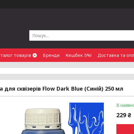
талог товарів
Бренди
Кешбек 5%!
Доставка та оп
 для сквізерів Flow Dark Blue (Синій) 250 мл
В наявно
229 ₴