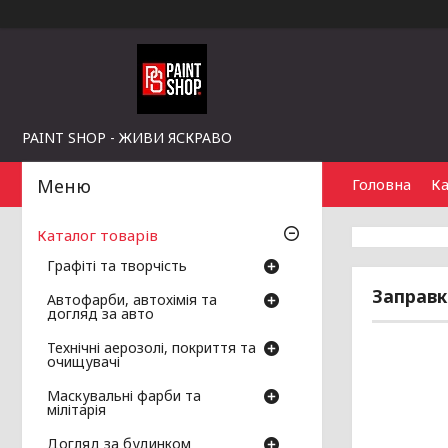
PAINT SHOP - ЖИВИ ЯСКРАВО
Головна
Ка
Каталог товарів
Графіті та творчість
Заправка
Автофарби, автохімія та
догляд за авто
Технічні аерозолі, покриття та
очищувачі
Маскувальні фарби та
мілітарія
Догляд за будинком