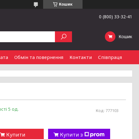
Кошик
0 (800) 33-32-41
Кошик
лата
Обмін та повернення
Контакти
Співпраця
сті 5 од.
Код:
777103
Купити
Купити з