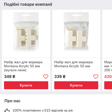
Подібні товари компанії
Набір жал для маркера
Набір жал для маркера
Марк
Montana Acrylic 50 мм
Montana Acrylic 50 мм
мм +
(мульти-лінія)
200 
349
339
430
₴
₴
Купити
Купити
Про нас
100% позитивних з 615 відгуків за рік