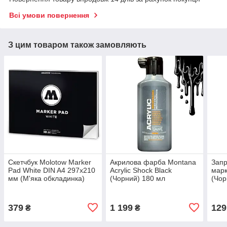
Всі умови повернення
З цим товаром також замовляють
Скетчбук Molotow Marker
Акрилова фарба Montana
Запр
Pad White DIN A4 297x210
Acrylic Shock Black
марк
мм (М'яка обкладинка)
(Чорний) 180 мл
(Чор
379
1 199
129
₴
₴