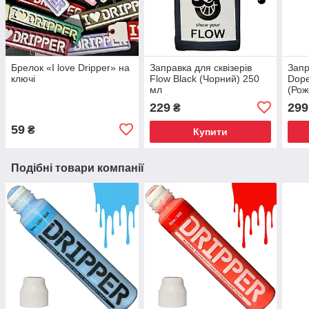
Брелок «I love Dripper» на
Заправка для сквізерів
Запр
ключі
Flow Black (Чорний) 250
Dope
мл
(Рож
229
299
₴
59
₴
Купити
Подібні товари компанії