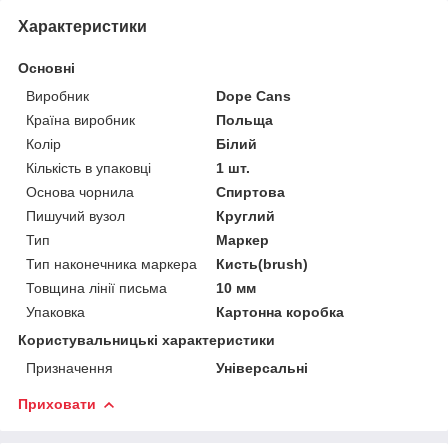
Характеристики
Основні
Виробник
Dope Cans
Країна виробник
Польща
Колір
Білий
Кількість в упаковці
1 шт.
Основа чорнила
Спиртова
Пишучий вузол
Круглий
Тип
Маркер
Тип наконечника маркера
Кисть(brush)
Товщина лінії письма
10 мм
Упаковка
Картонна коробка
Користувальницькі характеристики
Призначення
Універсальні
Приховати