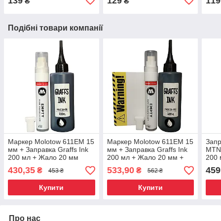
139
129
119
₴
₴
Подібні товари компанії
Маркер Molotow 611EM 15
Маркер Molotow 611EM 15
Запр
мм + Заправка Graffs Ink
мм + Заправка Graffs Ink
MTN 
200 мл + Жало 20 мм
200 мл + Жало 20 мм +
200 
Стікери "Warning" 50 шт
430,35
533,90
459
₴
₴
453 ₴
562 ₴
Купити
Купити
Про нас