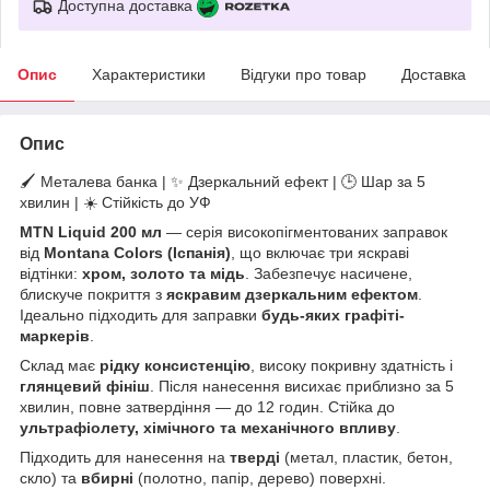
Доступна доставка
Опис
Характеристики
Відгуки про товар
Доставка
Опис
🖌️ Металева банка | ✨ Дзеркальний ефект | 🕒 Шар за 5
хвилин | ☀️ Стійкість до УФ
MTN Liquid 200 мл
— серія високопігментованих заправок
від
Montana Colors (Іспанія)
, що включає три яскраві
відтінки:
хром, золото та мідь
. Забезпечує насичене,
блискуче покриття з
яскравим дзеркальним ефектом
.
Ідеально підходить для заправки
будь-яких графіті-
маркерів
.
Склад має
рідку консистенцію
, високу покривну здатність і
глянцевий фініш
. Після нанесення висихає приблизно за 5
хвилин, повне затвердіння — до 12 годин. Стійка до
ультрафіолету, хімічного та механічного впливу
.
Підходить для нанесення на
тверді
(метал, пластик, бетон,
скло) та
вбирні
(полотно, папір, дерево) поверхні.