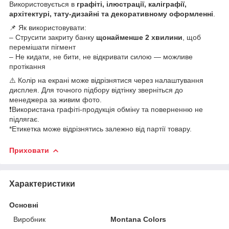
Використовується в
графіті, ілюстрації, каліграфії,
архітектурі, тату-дизайні та декоративному оформленні
.
📌 Як використовувати:
– Струсити закриту банку
щонайменше 2 хвилини
, щоб
перемішати пігмент
– Не кидати, не бити, не відкривати силою — можливе
протікання
⚠️ Колір на екрані може відрізнятися через налаштування
дисплея. Для точного підбору відтінку зверніться до
менеджера за живим фото.
❗Використана графіті-продукція обміну та поверненню не
підлягає.
*Етикетка може відрізнятись залежно від партії товару.
Приховати
Характеристики
Основні
Виробник
Montana Colors