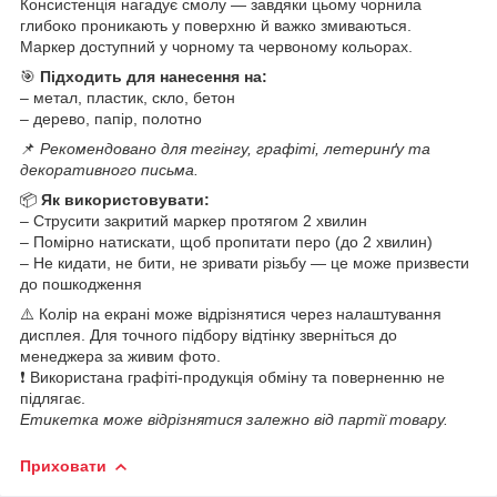
Консистенція нагадує смолу — завдяки цьому чорнила
глибоко проникають у поверхню й важко змиваються.
Маркер доступний у чорному та червоному кольорах.
🎯
Підходить для нанесення на:
– метал, пластик, скло, бетон
– дерево, папір, полотно
📌
Рекомендовано для тегінгу, графіті, летеринґу та
декоративного письма.
📦
Як використовувати:
– Струсити закритий маркер протягом 2 хвилин
– Помірно натискати, щоб пропитати перо (до 2 хвилин)
– Не кидати, не бити, не зривати різьбу — це може призвести
до пошкодження
⚠️ Колір на екрані може відрізнятися через налаштування
дисплея. Для точного підбору відтінку зверніться до
менеджера за живим фото.
❗ Використана графіті‑продукція обміну та поверненню не
підлягає.
Етикетка може відрізнятися залежно від партії товару.
Приховати