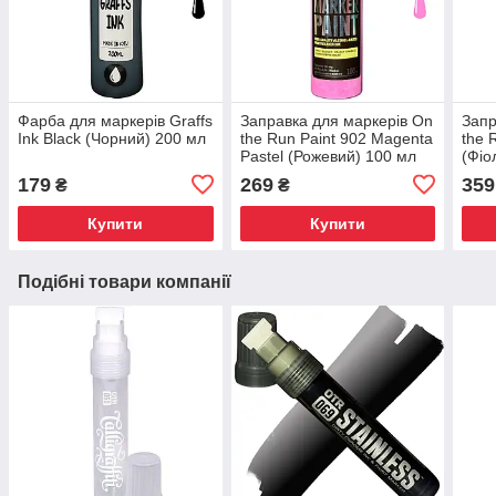
Фарба для маркерів Graffs
Заправка для маркерів On
Запр
Ink Black (Чорний) 200 мл
the Run Paint 902 Magenta
the 
Pastel (Рожевий) 100 мл
(Фіо
179
269
359
₴
₴
Купити
Купити
Подібні товари компанії