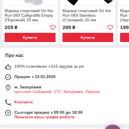
Маркер спиртовий On the
Маркер спиртовий On the
Марк
Run 060 Calligraffiti Empty
Run 069 Stainless
Run 
(Порожній) 20 мм
(Сталевий) 20 мм
(Чер
209
289
199
₴
₴
Купити
Купити
Про нас
100% позитивних з 615 відгуків за рік
Працює з 23.01.2020
м. Запоріжжя
проспект Соборний, 172, Запоріжжя, Україна
Контакти
Сьогодні працює з 09:00 до 18:00
Показати весь графік роботи