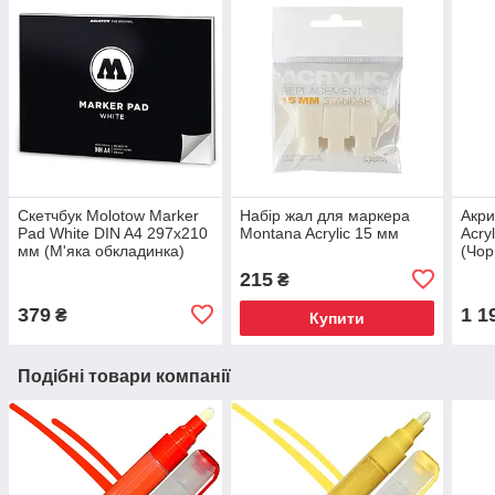
Скетчбук Molotow Marker
Набір жал для маркера
Акр
Pad White DIN A4 297x210
Montana Acrylic 15 мм
Acry
мм (М'яка обкладинка)
(Чор
215
₴
379
1 1
₴
Купити
Подібні товари компанії