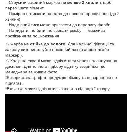
– Струсити закритий маркер
не менше 2 хвилин
, щоб
перемішати пігмент
– Помірно натискати на жало до повного просочення (до 2
хвилин)
– Надмірний тиск може призвести до переливу фарби
– Не кидати, не бити, не зривати різьбу — можлива
протікання та пошкодження
⚠️ Фарба
не стійка до вологи
. Для надійної фіксації та
захисту використовуйте прозорий лак (в аерозолі або
маркері).
⚠️ Колір на екрані може відрізнятися через налаштування
дисплея. Для точного підбору відтінку зверніться до
менеджера за живим фото.
❗Використана графіті-продукція обміну та поверненню не
підлягає.
*Етикетка може відрізнятись залежно від партії товару.