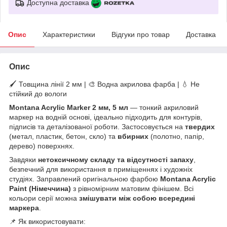
Доступна доставка
Опис
Характеристики
Відгуки про товар
Доставка
Опис
🖌️ Товщина лінії 2 мм | 🎨 Водна акрилова фарба | 💧 Не
стійкий до вологи
Montana Acrylic Marker 2 мм, 5 мл
— тонкий акриловий
маркер на водній основі, ідеально підходить для контурів,
підписів та деталізованої роботи. Застосовується на
твердих
(метал, пластик, бетон, скло) та
вбирних
(полотно, папір,
дерево) поверхнях.
Завдяки
нетоксичному складу та відсутності запаху
,
безпечний для використання в приміщеннях і художніх
студіях. Заправлений оригінальною фарбою
Montana Acrylic
Paint (Німеччина)
з рівномірним матовим фінішем. Всі
кольори серії можна
змішувати між собою всередині
маркера
.
📌 Як використовувати: