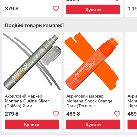
379
1 1
₴
Купити
Подібні товари компанії
Акриловий маркер
Акриловий маркер
Акри
Montana Outline Silver
Montana Shock Orange
Mont
(Срібло) 2 мм
Dark (Темно-
Ligh
помаранчевий) 15 мм
15 
279
469
469
₴
₴
Купити
Купити