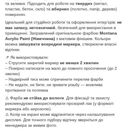
та заливок. Підходить для роботи на
твердих
(метал,
пластик, бетон, скло) та
вбирних
(полотно, папір, дерево)
поверхнях.
Ідеальний для студійної роботи та оформлення інтер’єрів:
не
має запаху, нетоксичний
, безпечний для використання в
приміщенні. Заправлений оригінальною фарбою
Montana
Acrylic Paint (Німеччина)
з матовим фінішем. Кольори
можна
змішувати всередині маркера
, створюючи власні
відтінки.
📌 Як використовувати:
– Струсити закритий маркер
не менше 2 хвилин
– Помірно натискати на жало до повного просочення (до 2
хвилин)
– Надмірний тиск може спричинити перелив фарби
– Не кидати, не бити, не зривати різьбу — можлива
протікання та поломка
⚠️ Фарба
не стійка до вологи
. Для фіксації та захисту
рекомендуємо використовувати прозорий лак (у форматі
маркера або аерозолю).
⚠️ Колір на екрані може відрізнятися через налаштування
дисплея. Для точного підбору відтінку зверніться до
менеджера за живим фото.