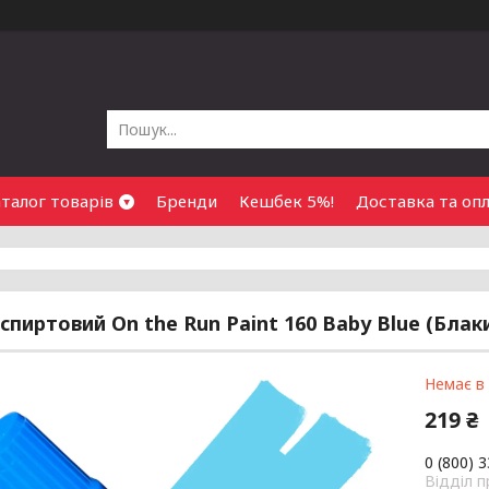
талог товарів
Бренди
Кешбек 5%!
Доставка та оп
спиртовий On the Run Paint 160 Baby Blue (Блак
Немає в
219 ₴
0 (800) 
Відділ 