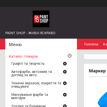
PAINT SHOP - ЖИВИ ЯСКРАВО
Головна
Ка
Каталог товарів
Графіті та творчість
Маркер 
Автофарби, автохімія та
догляд за авто
Технічні аерозолі, покриття та
очищувачі
Маскувальні фарби та
мілітарія
Догляд за будинком