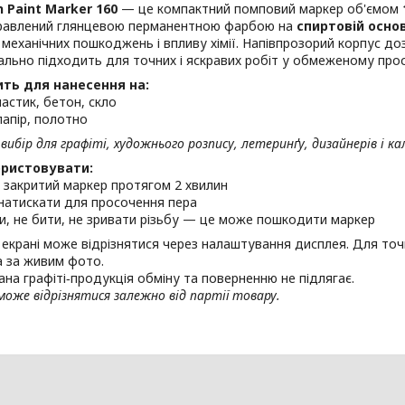
n Paint Marker 160
— це компактний помповий маркер об'ємом
правлений глянцевою перманентною фарбою на
спиртовій основ
 механічних пошкоджень і впливу хімії. Напівпрозорий корпус 
ально підходить для точних і яскравих робіт у обмеженому прос
ть для нанесення на:
ластик, бетон, скло
папір, полотно
вибір для графіті, художнього розпису, летеринґу, дизайнерів і кал
ористовувати:
 закритий маркер протягом 2 хвилин
натискати для просочення пера
и, не бити, не зривати різьбу — це може пошкодити маркер
а екрані може відрізнятися через налаштування дисплея. Для точ
 за живим фото.
ана графіті‑продукція обміну та поверненню не підлягає.
оже відрізнятися залежно від партії товару.