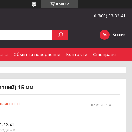
Кошик
0 (800) 33-32-41
Кошик
лата
Обмін та повернення
Контакти
Співпраця
итний) 15 мм
 наявності
Код:
780545
33-32-41
продажу