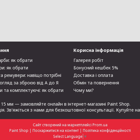
ання
Корисна інформація
арби: як обрати
Галерея робіт
ри: як обрати
Бонусний кешбек 5%
та ремувери: навіщо потрібні
Доставка і оплата
огляд за зброєю від А до Я
Обмін та повернення
и та комплектуючі: як обрати
Чому ми?
 15 мм — замовляйте онлайн в інтернет-магазині Paint Shop.
ція. Зв'яжіться з нами для безкоштовної консультації. Купуйте н
Сайт створений на маркетплейсі
Prom.ua
Paint Shop |
Поскаржитися на контент
|
Політика конфіденційності
Select Language
▼