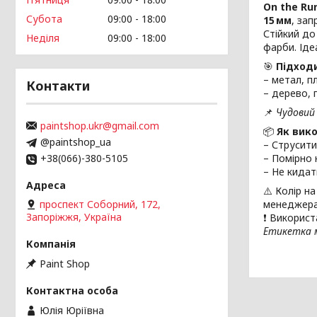
On the Ru
Субота
09:00
18:00
15 мм
, за
Стійкий до
Неділя
09:00
18:00
фарби. Іде
🎯
Підходи
– метал, п
Контакти
– дерево, 
📌
Чудовий 
paintshop.ukr@gmail.com
📦
Як вик
@paintshop_ua
– Струсити
+38(066)-380-5105
– Помірно 
– Не кидат
⚠️ Колір н
проспект Соборний, 172,
менеджера
Запоріжжя, Україна
❗ Використ
Етикетка м
Paint Shop
Юлія Юріївна