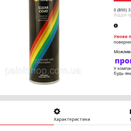
0 (800) 
Відділ 
поверне
У компан
будь-як
Характеристики