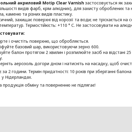
ольний акриловий Motip Clear Varnish
застосовується як зах
 більшості видів фарб, крім алкідних), для захисту оброблених т
ла, каменю та різних видів пластику.
сичний, захищає поверхні від корозії та води; не тріскається на с
температур. Термостійкість: +110 ° С. Не застосовувати на алкід
стовувати:
рте і очистіть поверхню, що обробляється.
іфуйте базовий шар, використовуючи зерно 600.
уйте балон протягом 2 хвилин і розпилюйте засіб на відстані 25 
у.
ерніть аерозоль догори дном і натисніть на насадку, щоб очист
є за 2 години. Термін придатності: 10 років при зберіганні балона
 у Нідерландах.
 продукція обміну та поверненню не підлягає!