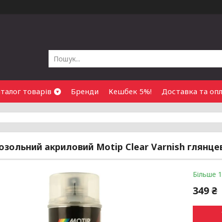
талог товарів
Бренди
Кешбек 5%!
Доставка та оп
озольний акриловий Motip Clear Varnish глянце
Більше 1
349 ₴