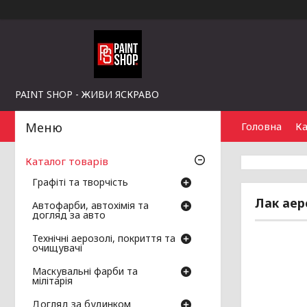
PAINT SHOP - ЖИВИ ЯСКРАВО
Головна
Ка
Каталог товарів
Графіті та творчість
Лак аер
Автофарби, автохімія та
догляд за авто
Технічні аерозолі, покриття та
очищувачі
Маскувальні фарби та
мілітарія
Догляд за будинком