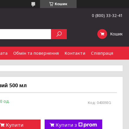
Кошик
0 (800) 33-32-41
Кошик
лата
Обмін та повернення
Контакти
Співпраця
вий 500 мл
0 од.
Код:
04009IG
Купити
Купити з