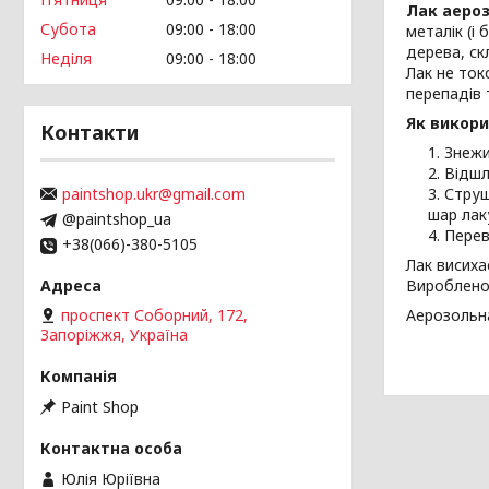
Лак аероз
Субота
09:00
18:00
металік (і
дерева, ск
Неділя
09:00
18:00
Лак не ток
перепадів 
Як викори
Контакти
Знежи
Відшл
paintshop.ukr@gmail.com
Струш
шар лак
@paintshop_ua
Перев
+38(066)-380-5105
Лак висиха
Вироблено
проспект Соборний, 172,
Аерозольна
Запоріжжя, Україна
Paint Shop
Юлія Юріївна