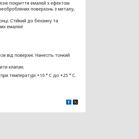
исне покриття емалей з ефектом
а необроблених поверхонь з металу,
онці. Стійкий до бензину та
них емалях!
см від поверхні. Нанесіть тонкий
ити клапан.
 при температурі +10 ° C до +25 ° C.