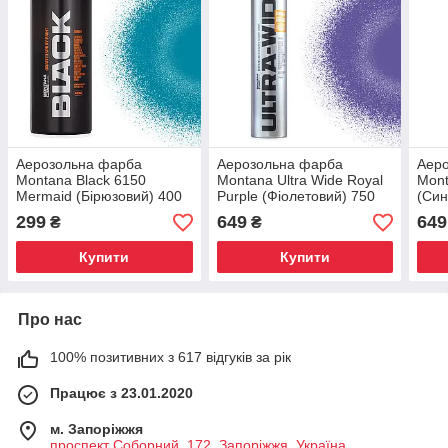
Аерозольна фарба
Аерозольна фарба
Аер
Montana Black 6150
Montana Ultra Wide Royal
Mont
Mermaid (Бірюзовий) 400
Purple (Фіолетовий) 750
(Син
мл
мл
299
649
649
₴
₴
Купити
Купити
Про нас
100% позитивних з 617 відгуків за рік
Працює з 23.01.2020
м. Запоріжжя
проспект Соборний, 172, Запоріжжя, Україна