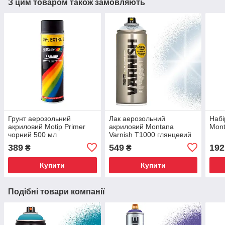
З цим товаром також замовляють
Грунт аерозольний
Лак аерозольний
Набі
акриловий Motip Primer
акриловий Montana
Mont
чорний 500 мл
Varnish T1000 глянцевий
400 мл
389
549
192
₴
₴
Купити
Купити
Подібні товари компанії