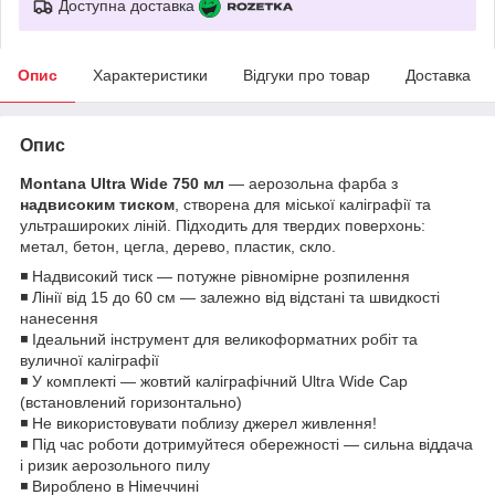
Доступна доставка
Опис
Характеристики
Відгуки про товар
Доставка
Опис
Montana Ultra Wide 750 мл
— аерозольна фарба з
надвисоким тиском
, створена для міської каліграфії та
ультрашироких ліній. Підходить для твердих поверхонь:
метал, бетон, цегла, дерево, пластик, скло.
◾ Надвисокий тиск — потужне рівномірне розпилення
◾ Лінії від 15 до 60 см — залежно від відстані та швидкості
нанесення
◾ Ідеальний інструмент для великоформатних робіт та
вуличної каліграфії
◾ У комплекті — жовтий каліграфічний Ultra Wide Cap
(встановлений горизонтально)
◾ Не використовувати поблизу джерел живлення!
◾ Під час роботи дотримуйтеся обережності — сильна віддача
і ризик аерозольного пилу
◾ Вироблено в Німеччині