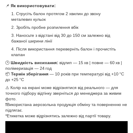
📌
Як використовувати:
Струсіть балон протягом 2 хвилин до звону
металевих кульок
Зробіть пробне розпилення вбік
Наносьте з відстані від 30 до 150 см залежно від
бажаної ширини лінії
Після використання переверніть балон і прочистіть
клапан
🕒
Швидкість висихання:
відлип — 15 хв | повне — 60 хв |
полімеризація — 24 год
📦
Термін зберігання
— 10 років при температурі від +10 °C
до +25 °C
⚠️ Колір на екрані може відрізнятися від реального — для
точного підбору відтінку зверніться до менеджера за живим
фото.
❗Використана аерозольна продукція обміну та поверненню не
підлягає.
*Етикетка може відрізнятись залежно від партії товару.