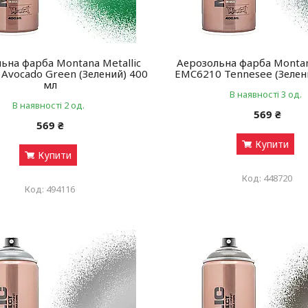
ьна фарба Montana Metallic
Аерозольна фарба Montan
Avocado Green (Зелений) 400
EMC6210 Tennesee (Зелен
мл
В наявності 3 од.
В наявності 2 од.
569 ₴
569 ₴
Купити
Купити
448720
494116