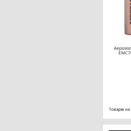
Аерозол
EMC70