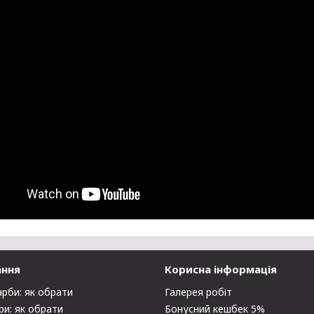
ання
Корисна інформація
арби: як обрати
Галерея робіт
ри: як обрати
Бонусний кешбек 5%