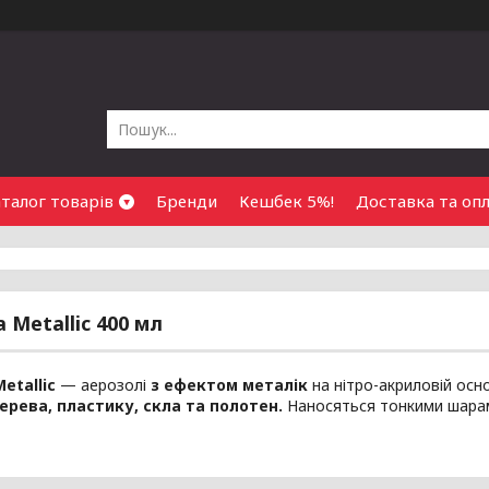
талог товарів
Бренди
Кешбек 5%!
Доставка та оп
 Metallic 400 мл
etallic
— аерозолі
з ефектом металік
на нітро-акриловій осн
ерева, пластику, скла та полотен.
Наносяться тонкими шарам