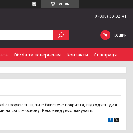
Кошик
0 (800) 33-32-41
Кошик
лата
Обмін та повернення
Контакти
Співпраця
ові створюють щільне блискуче покриття, підходять
для
и на світлу основу. Рекомендуємо лакувати.