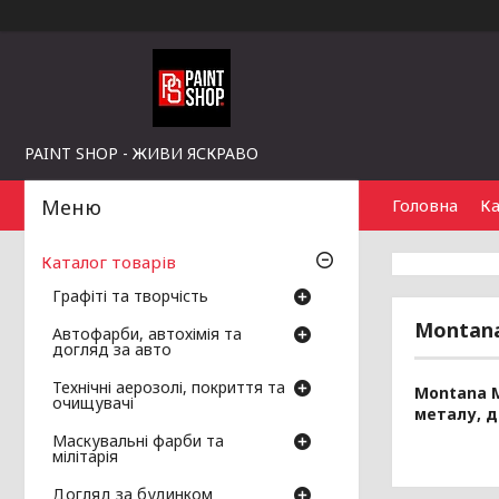
PAINT SHOP - ЖИВИ ЯСКРАВО
Головна
Ка
Каталог товарів
Графіті та творчість
Montana
Автофарби, автохімія та
догляд за авто
Технічні аерозолі, покриття та
Montana M
очищувачі
металу, д
Маскувальні фарби та
мілітарія
Догляд за будинком