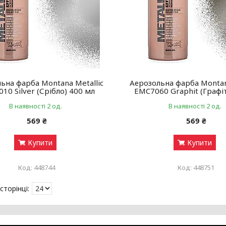
ьна фарба Montana Metallic
Аерозольна фарба Montan
10 Silver (Срібло) 400 мл
EMC7060 Graphit (Графі
В наявності 2 од.
В наявності 2 од.
569 ₴
569 ₴
Купити
Купити
448744
448751