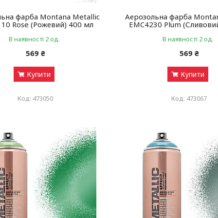
ьна фарба Montana Metallic
Аерозольна фарба Montan
10 Rose (Рожевий) 400 мл
EMC4230 Plum (Сливовий
В наявності 2 од.
В наявності 2 од.
569 ₴
569 ₴
Купити
Купити
473050
473067