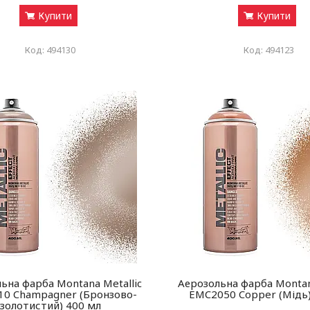
Купити
Купити
494130
494123
ьна фарба Montana Metallic
Аерозольна фарба Montan
0 Champagner (Бронзово-
EMC2050 Copper (Мідь)
золотистий) 400 мл