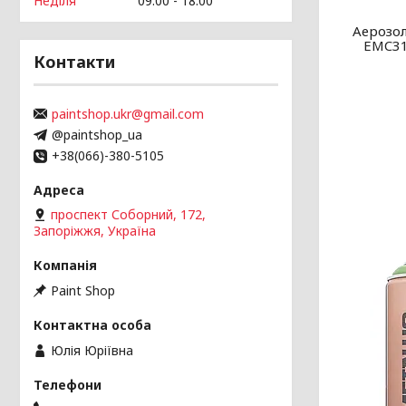
Неділя
09:00
18:00
Аерозол
EMC31
Контакти
paintshop.ukr@gmail.com
@paintshop_ua
+38(066)-380-5105
проспект Соборний, 172,
Запоріжжя, Україна
Paint Shop
Юлія Юріївна