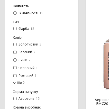
Наявність
В наявності
15
Тип
Фарба
15
Колір
Золотистий
3
Зелений
2
Синій
2
Червоний
1
Рожевий
1
Ще 2
Форма випуску
Аерозоль
15
Аерозол
EMC201
Країна виробник