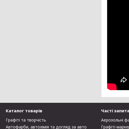
Каталог товарів
Часті запит
Графіті та творчість
Аерозольні ф
Автофарби, автохімія та догляд за авто
Графіті-марке