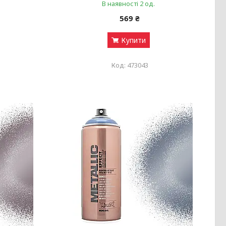
В наявності 2 од.
569 ₴
Купити
473043